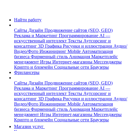
Найти работу
Сайты
Дизайн
Продвижение сайтов (SEO, GEO)
Реклама и Маркетинг
Программирование
AI —
искусственный интеллект
Тексты
Аутсорсинг и
консалтинг
3D Графика
Рисунки и иллюстрации
Аудио/
Видео/Фото
Инжиниринг
Mobile
Автоматизация
бизнеса
Фирменный стиль
Анимация
Маркетплейс
менеджмент
Игры
Интернет-магазины
Мессенджеры
Крипто и блокчейн
Социальные сети
Браузеры
Фрилансеры
Сайты
Дизайн
Продвижение сайтов (SEO, GEO)
Реклама и Маркетинг
Программирование
AI —
искусственный интеллект
Тексты
Аутсорсинг и
консалтинг
3D Графика
Рисунки и иллюстрации
Аудио/
Видео/Фото
Инжиниринг
Mobile
Автоматизация
бизнеса
Фирменный стиль
Анимация
Маркетплейс
менеджмент
Игры
Интернет-магазины
Мессенджеры
Крипто и блокчейн
Социальные сети
Браузеры
Магазин услуг