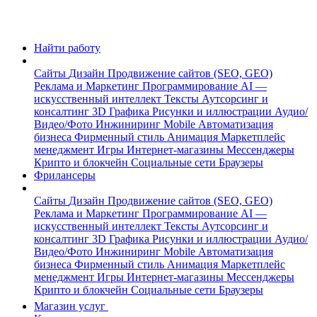
Найти работу
Сайты
Дизайн
Продвижение сайтов (SEO, GEO)
Реклама и Маркетинг
Программирование
AI —
искусственный интеллект
Тексты
Аутсорсинг и
консалтинг
3D Графика
Рисунки и иллюстрации
Аудио/
Видео/Фото
Инжиниринг
Mobile
Автоматизация
бизнеса
Фирменный стиль
Анимация
Маркетплейс
менеджмент
Игры
Интернет-магазины
Мессенджеры
Крипто и блокчейн
Социальные сети
Браузеры
Фрилансеры
Сайты
Дизайн
Продвижение сайтов (SEO, GEO)
Реклама и Маркетинг
Программирование
AI —
искусственный интеллект
Тексты
Аутсорсинг и
консалтинг
3D Графика
Рисунки и иллюстрации
Аудио/
Видео/Фото
Инжиниринг
Mobile
Автоматизация
бизнеса
Фирменный стиль
Анимация
Маркетплейс
менеджмент
Игры
Интернет-магазины
Мессенджеры
Крипто и блокчейн
Социальные сети
Браузеры
Магазин услуг