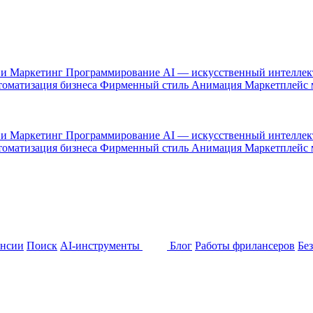
 и Маркетинг
Программирование
AI — искусственный интелле
оматизация бизнеса
Фирменный стиль
Анимация
Маркетплейс
 и Маркетинг
Программирование
AI — искусственный интелле
оматизация бизнеса
Фирменный стиль
Анимация
Маркетплейс
ансии
Поиск
AI-инструменты
Блог
Работы фрилансеров
Бе