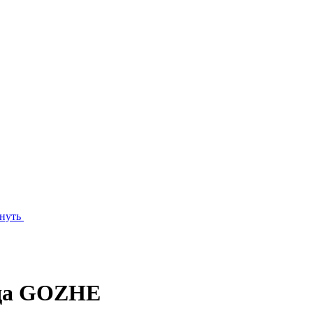
нуть
нда GOZHE