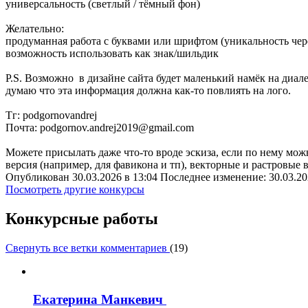
универсальность (светлый / тёмный фон)
Желательно:
продуманная работа с буквами или шрифтом (уникальность чер
возможность использовать как знак/шильдик
P.S. Возможно в дизайне сайта будет маленький намёк на диале
думаю что эта информация должна как-то повлиять на лого.
Тг: podgornovandrej
Почта: podgornov.andrej2019@gmail.com
Можете присылать даже что-то вроде эскиза, если по нему можн
версия (например, для фавикона и тп), векторные и растровые 
Опубликован 30.03.2026 в 13:04 Последнее изменение: 30.03.20
Посмотреть другие конкурсы
Конкурсные работы
Свернуть все ветки комментариев
(
19
)
Екатерина Манкевич