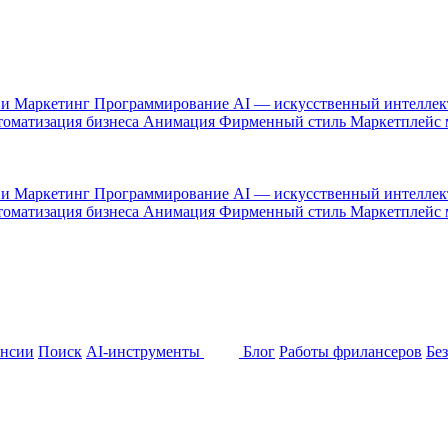
 и Маркетинг
Программирование
AI — искусственный интелле
оматизация бизнеса
Анимация
Фирменный стиль
Маркетплейс
 и Маркетинг
Программирование
AI — искусственный интелле
оматизация бизнеса
Анимация
Фирменный стиль
Маркетплейс
ансии
Поиск
AI-инструменты
Блог
Работы фрилансеров
Бе