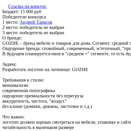
Ссылка на конкурс
Бюджет:
15 000
руб
Победители конкурса
1 место:
Ан­дрей Та­расов
2 место:
победитель не выбран
3 место:
победитель не выбран
О бренде:
GOZHE – бренд мебели и товаров для дома. Сегмент: средний 
Ощущение бренда: спокойный, современный, эстетичный, "про 
В будущем планируется икея в "среднем +" сегменте, то есть бу
Задача:
Разработать логотип на латинице: GOZHE
Требования к стилю:
минимализм
современная типографика
ощущение премиальности без перегруза
аккуратность, чистота, "воздух"
без клише (домики, диваны, листочки и т.д.)
Что важно:
логотип должен хорошо смотреться на мебели, упаковке и сайт
читабельность в маленьком размере