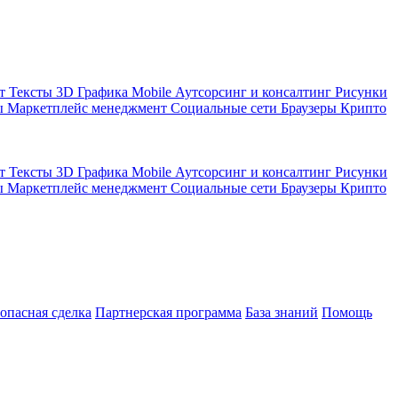
кт
Тексты
3D Графика
Mobile
Аутсорсинг и консалтинг
Рисунки
ы
Маркетплейс менеджмент
Социальные сети
Браузеры
Крипто
кт
Тексты
3D Графика
Mobile
Аутсорсинг и консалтинг
Рисунки
ы
Маркетплейс менеджмент
Социальные сети
Браузеры
Крипто
зопасная сделка
Партнерская программа
База знаний
Помощь