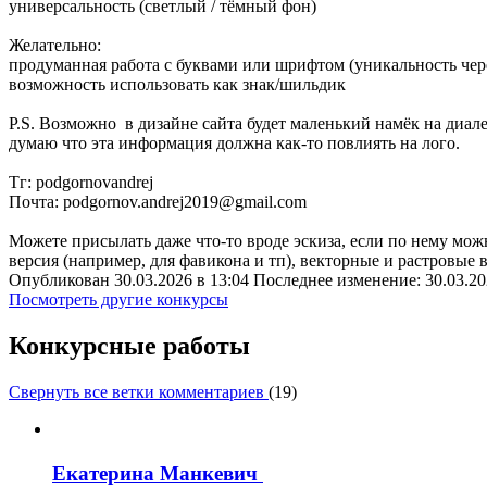
универсальность (светлый / тёмный фон)
Желательно:
продуманная работа с буквами или шрифтом (уникальность чер
возможность использовать как знак/шильдик
P.S. Возможно в дизайне сайта будет маленький намёк на диале
думаю что эта информация должна как-то повлиять на лого.
Тг: podgornovandrej
Почта: podgornov.andrej2019@gmail.com
Можете присылать даже что-то вроде эскиза, если по нему можн
версия (например, для фавикона и тп), векторные и растровые 
Опубликован 30.03.2026 в 13:04 Последнее изменение: 30.03.20
Посмотреть другие конкурсы
Конкурсные работы
Свернуть все ветки комментариев
(
19
)
Екатерина Манкевич