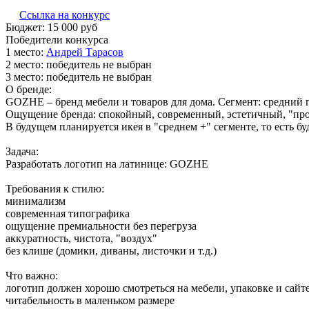
Ссылка на конкурс
Бюджет:
15 000
руб
Победители конкурса
1 место:
Ан­дрей Та­расов
2 место:
победитель не выбран
3 место:
победитель не выбран
О бренде:
GOZHE – бренд мебели и товаров для дома. Сегмент: средний 
Ощущение бренда: спокойный, современный, эстетичный, "про 
В будущем планируется икея в "среднем +" сегменте, то есть бу
Задача:
Разработать логотип на латинице: GOZHE
Требования к стилю:
минимализм
современная типографика
ощущение премиальности без перегруза
аккуратность, чистота, "воздух"
без клише (домики, диваны, листочки и т.д.)
Что важно:
логотип должен хорошо смотреться на мебели, упаковке и сайт
читабельность в маленьком размере