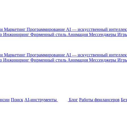
 и Маркетинг
Программирование
AI — искусственный интелле
то
Инжиниринг
Фирменный стиль
Анимация
Мессенджеры
Игр
 и Маркетинг
Программирование
AI — искусственный интелле
то
Инжиниринг
Фирменный стиль
Анимация
Мессенджеры
Игр
ансии
Поиск
AI-инструменты
Блог
Работы фрилансеров
Бе