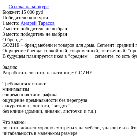
Ссылка на конкурс
Бюджет:
15 000
руб
Победители конкурса
1 место:
Ан­дрей Та­расов
2 место:
победитель не выбран
3 место:
победитель не выбран
О бренде:
GOZHE – бренд мебели и товаров для дома. Сегмент: средний 
Ощущение бренда: спокойный, современный, эстетичный, "про 
В будущем планируется икея в "среднем +" сегменте, то есть бу
Задача:
Разработать логотип на латинице: GOZHE
Требования к стилю:
минимализм
современная типографика
ощущение премиальности без перегруза
аккуратность, чистота, "воздух"
без клише (домики, диваны, листочки и т.д.)
Что важно:
логотип должен хорошо смотреться на мебели, упаковке и сайт
читабельность в маленьком размере