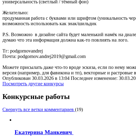
универсальность (светлый / тёмный фон)
Желательно:
продуманная работа с буквами или шрифтом (уникальность чер
возможность использовать как знак/шильдик
P.S. Возможно в дизайне сайта будет маленький намёк на диале
думаю что эта информация должна как-то повлиять на лого.
Тг: podgornovandrej
Почта: podgornov.andrej2019@gmail.com
Можете присылать даже что-то вроде эскиза, если по нему можн
версия (например, для фавикона и тп), векторные и растровые 
Опубликован 30.03.2026 в 13:04 Последнее изменение: 30.03.20
Посмотреть другие конкурсы
Конкурсные работы
Свернуть все ветки комментариев
(
19
)
Екатерина Манкевич