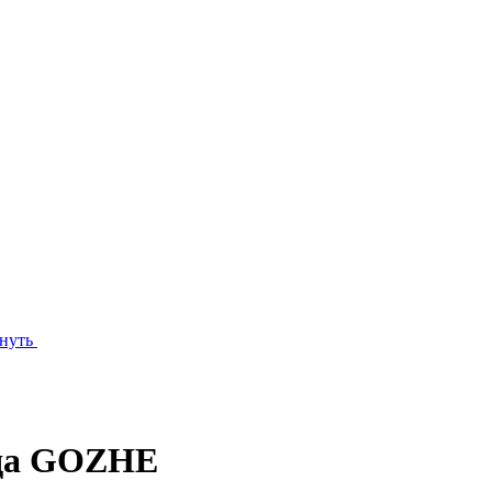
нуть
нда GOZHE