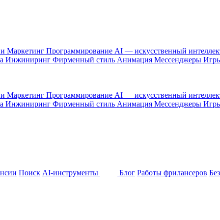
 и Маркетинг
Программирование
AI — искусственный интелле
са
Инжиниринг
Фирменный стиль
Анимация
Мессенджеры
Игр
 и Маркетинг
Программирование
AI — искусственный интелле
са
Инжиниринг
Фирменный стиль
Анимация
Мессенджеры
Игр
ансии
Поиск
AI-инструменты
Блог
Работы фрилансеров
Бе