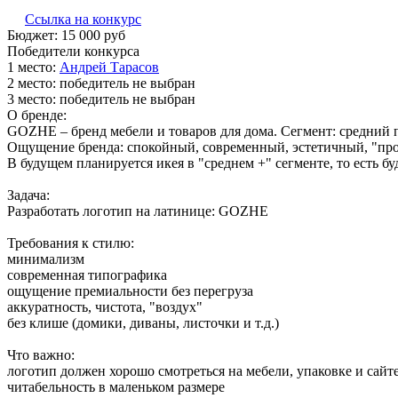
Ссылка на конкурс
Бюджет:
15 000
руб
Победители конкурса
1 место:
Ан­дрей Та­расов
2 место:
победитель не выбран
3 место:
победитель не выбран
О бренде:
GOZHE – бренд мебели и товаров для дома. Сегмент: средний 
Ощущение бренда: спокойный, современный, эстетичный, "про 
В будущем планируется икея в "среднем +" сегменте, то есть бу
Задача:
Разработать логотип на латинице: GOZHE
Требования к стилю:
минимализм
современная типографика
ощущение премиальности без перегруза
аккуратность, чистота, "воздух"
без клише (домики, диваны, листочки и т.д.)
Что важно:
логотип должен хорошо смотреться на мебели, упаковке и сайт
читабельность в маленьком размере