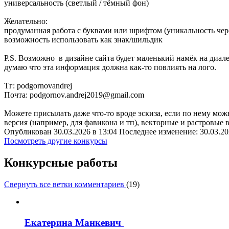
универсальность (светлый / тёмный фон)
Желательно:
продуманная работа с буквами или шрифтом (уникальность чер
возможность использовать как знак/шильдик
P.S. Возможно в дизайне сайта будет маленький намёк на диале
думаю что эта информация должна как-то повлиять на лого.
Тг: podgornovandrej
Почта: podgornov.andrej2019@gmail.com
Можете присылать даже что-то вроде эскиза, если по нему можн
версия (например, для фавикона и тп), векторные и растровые 
Опубликован 30.03.2026 в 13:04 Последнее изменение: 30.03.20
Посмотреть другие конкурсы
Конкурсные работы
Свернуть все ветки комментариев
(
19
)
Екатерина Манкевич