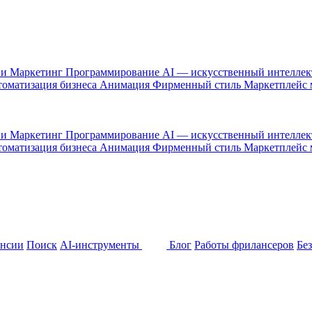
 и Маркетинг
Программирование
AI — искусственный интелле
оматизация бизнеса
Анимация
Фирменный стиль
Маркетплейс
 и Маркетинг
Программирование
AI — искусственный интелле
оматизация бизнеса
Анимация
Фирменный стиль
Маркетплейс
ансии
Поиск
AI-инструменты
Блог
Работы фрилансеров
Бе