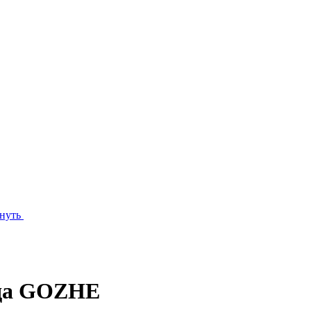
нуть
нда GOZHE