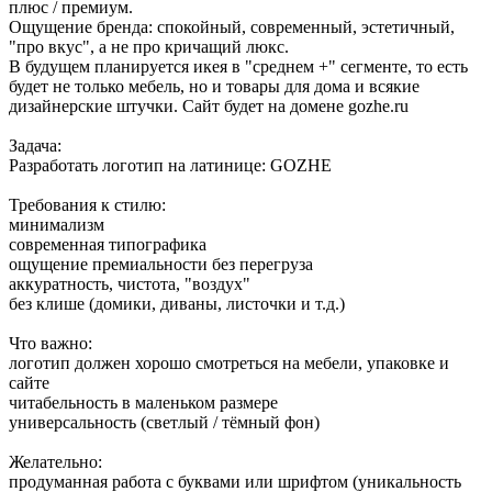
плюс / премиум.
Ощущение бренда: спокойный, современный, эстетичный,
"про вкус", а не про кричащий люкс.
В будущем планируется икея в "среднем +" сегменте, то есть
будет не только мебель, но и товары для дома и всякие
дизайнерские штучки. Сайт будет на домене gozhe.ru
Задача:
Разработать логотип на латинице: GOZHE
Требования к стилю:
минимализм
современная типографика
ощущение премиальности без перегруза
аккуратность, чистота, "воздух"
без клише (домики, диваны, листочки и т.д.)
Что важно:
логотип должен хорошо смотреться на мебели, упаковке и
сайте
читабельность в маленьком размере
универсальность (светлый / тёмный фон)
Желательно:
продуманная работа с буквами или шрифтом (уникальность