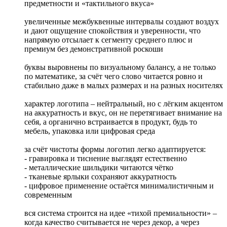
предметности и «тактильного вкуса»
увеличенные межбуквенные интервалы создают воздух
и дают ощущение спокойствия и уверенности, что
напрямую отсылает к сегменту среднего плюс и
премиум без демонстративной роскоши
буквы выровнены по визуальному балансу, а не только
по математике, за счёт чего слово читается ровно и
стабильно даже в малых размерах и на разных носителях
характер логотипа – нейтральный, но с лёгким акцентом
на аккуратность и вкус, он не перетягивает внимание на
себя, а органично встраивается в продукт, будь то
мебель, упаковка или цифровая среда
за счёт чистоты формы логотип легко адаптируется:
- гравировка и тиснение выглядят естественно
- металлические шильдики читаются чётко
- тканевые ярлыки сохраняют аккуратность
- цифровое применение остаётся минималистичным и
современным
вся система строится на идее «тихой премиальности» –
когда качество считывается не через декор, а через