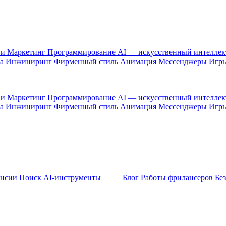
 и Маркетинг
Программирование
AI — искусственный интелле
са
Инжиниринг
Фирменный стиль
Анимация
Мессенджеры
Игр
 и Маркетинг
Программирование
AI — искусственный интелле
са
Инжиниринг
Фирменный стиль
Анимация
Мессенджеры
Игр
ансии
Поиск
AI-инструменты
Блог
Работы фрилансеров
Бе