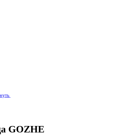
нуть
нда GOZHE