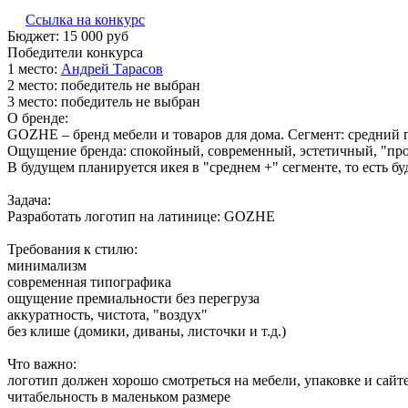
Ссылка на конкурс
Бюджет:
15 000
руб
Победители конкурса
1 место:
Ан­дрей Та­расов
2 место:
победитель не выбран
3 место:
победитель не выбран
О бренде:
GOZHE – бренд мебели и товаров для дома. Сегмент: средний 
Ощущение бренда: спокойный, современный, эстетичный, "про 
В будущем планируется икея в "среднем +" сегменте, то есть бу
Задача:
Разработать логотип на латинице: GOZHE
Требования к стилю:
минимализм
современная типографика
ощущение премиальности без перегруза
аккуратность, чистота, "воздух"
без клише (домики, диваны, листочки и т.д.)
Что важно:
логотип должен хорошо смотреться на мебели, упаковке и сайт
читабельность в маленьком размере