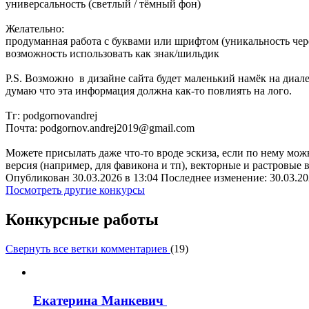
универсальность (светлый / тёмный фон)
Желательно:
продуманная работа с буквами или шрифтом (уникальность чер
возможность использовать как знак/шильдик
P.S. Возможно в дизайне сайта будет маленький намёк на диале
думаю что эта информация должна как-то повлиять на лого.
Тг: podgornovandrej
Почта: podgornov.andrej2019@gmail.com
Можете присылать даже что-то вроде эскиза, если по нему можн
версия (например, для фавикона и тп), векторные и растровые 
Опубликован 30.03.2026 в 13:04 Последнее изменение: 30.03.20
Посмотреть другие конкурсы
Конкурсные работы
Свернуть все ветки комментариев
(
19
)
Екатерина Манкевич