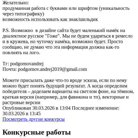
Желательно:
продуманная работа с буквами или шрифтом (уникальность
через типографику)
возможность использовать как знак/шильдик
P.S. Возможно в дизайне сайта будет маленький намёк на
диалектное русское "Гоже". Мы не будем ударяться в ремесло
и в кружева, но чуточку намёка, возможно будет. Просто
сообщаю, не думаю что эта информация должна как-то
повлиять на лого.
Тг: podgornovandrej
Почта: podgornov.andrej2019@gmail.com
Можете присылать даже что-то вроде эскиза, если по нему
можно будет понять будущий результат. А когда определим
победителя – доделаем варианты на светлом фоне, на тёмном,
краткая версия (например, для фавикона и тп), векторные и
растровые версии
Опубликован 30.03.2026 в 13:04 Последнее изменение:
30.03.2026 в 13:45
Посмотреть другие конкурсы
Конкурсные работы