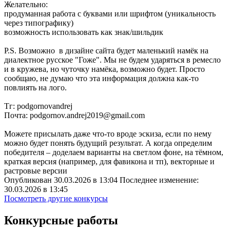
Желательно:
продуманная работа с буквами или шрифтом (уникальность
через типографику)
возможность использовать как знак/шильдик
P.S. Возможно в дизайне сайта будет маленький намёк на
диалектное русское "Гоже". Мы не будем ударяться в ремесло
и в кружева, но чуточку намёка, возможно будет. Просто
сообщаю, не думаю что эта информация должна как-то
повлиять на лого.
Тг: podgornovandrej
Почта: podgornov.andrej2019@gmail.com
Можете присылать даже что-то вроде эскиза, если по нему
можно будет понять будущий результат. А когда определим
победителя – доделаем варианты на светлом фоне, на тёмном,
краткая версия (например, для фавикона и тп), векторные и
растровые версии
Опубликован 30.03.2026 в 13:04 Последнее изменение:
30.03.2026 в 13:45
Посмотреть другие конкурсы
Конкурсные работы