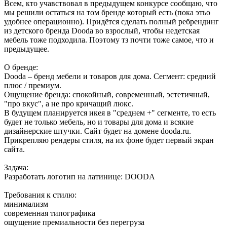
Всем, кто учавствовал в предыдущем конкурсе сообщаю, что
мы решили остаться на том бренде который есть (пока этьо
удобнее операционно). Придётся сделать полный ребрендинг
из детского бренда Dooda во взрослый, чтобы недетская
мебель тоже подходила. Поэтому тз почти тоже самое, что и
предыдущее.
О бренде:
Dooda – бренд мебели и товаров для дома. Сегмент: средний
плюс / премиум.
Ощущение бренда: спокойный, современный, эстетичный,
"про вкус", а не про кричащий люкс.
В будущем планируется икея в "среднем +" сегменте, то есть
будет не только мебель, но и товары для дома и всякие
дизайнерские штучки. Сайт будет на домене dooda.ru.
Прикрепляю рендеры стиля, на их фоне будет первый экран
сайта.
Задача:
Разработать логотип на латинице: DOODA
Требования к стилю:
минимализм
современная типографика
ощущение премиальности без перегруза