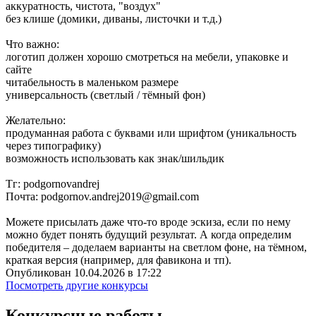
аккуратность, чистота, "воздух"
без клише (домики, диваны, листочки и т.д.)
Что важно:
логотип должен хорошо смотреться на мебели, упаковке и
сайте
читабельность в маленьком размере
универсальность (светлый / тёмный фон)
Желательно:
продуманная работа с буквами или шрифтом (уникальность
через типографику)
возможность использовать как знак/шильдик
Тг: podgornovandrej
Почта: podgornov.andrej2019@gmail.com
Можете присылать даже что-то вроде эскиза, если по нему
можно будет понять будущий результат. А когда определим
победителя – доделаем варианты на светлом фоне, на тёмном,
краткая версия (например, для фавикона и тп).
Опубликован 10.04.2026 в 17:22
Посмотреть другие конкурсы
Конкурсные работы