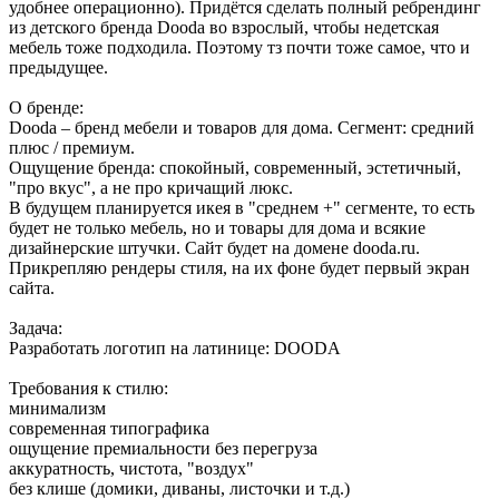
удобнее операционно). Придётся сделать полный ребрендинг
из детского бренда Dooda во взрослый, чтобы недетская
мебель тоже подходила. Поэтому тз почти тоже самое, что и
предыдущее.
О бренде:
Dooda – бренд мебели и товаров для дома. Сегмент: средний
плюс / премиум.
Ощущение бренда: спокойный, современный, эстетичный,
"про вкус", а не про кричащий люкс.
В будущем планируется икея в "среднем +" сегменте, то есть
будет не только мебель, но и товары для дома и всякие
дизайнерские штучки. Сайт будет на домене dooda.ru.
Прикрепляю рендеры стиля, на их фоне будет первый экран
сайта.
Задача:
Разработать логотип на латинице: DOODA
Требования к стилю:
минимализм
современная типографика
ощущение премиальности без перегруза
аккуратность, чистота, "воздух"
без клише (домики, диваны, листочки и т.д.)