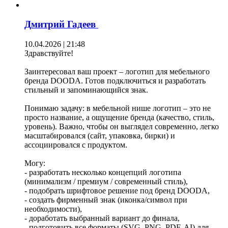
Дмитрий Гадеев
10.04.2026 | 21:48
Здравствуйте!
Заинтересовал ваш проект – логотип для мебельного
бренда DOODA. Готов подключиться и разработать
стильный и запоминающийся знак.
Понимаю задачу: в мебельной нише логотип – это не
просто название, а ощущение бренда (качество, стиль,
уровень). Важно, чтобы он выглядел современно, легко
масштабировался (сайт, упаковка, бирки) и
ассоциировался с продуктом.
Могу:
- разработать несколько концепций логотипа
(минимализм / премиум / современный стиль),
- подобрать шрифтовое решение под бренд DOODA,
- создать фирменный знак (иконка/символ при
необходимости),
- доработать выбранный вариант до финала,
- подготовить все форматы (SVG, PNG, PDF, AI) для