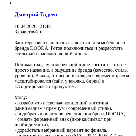
Дмитрий Гадеев
10.04.2026 | 21:48
Здравствуйте!
Заинтересовал ваш проект – логотип для мебельного
бренда DOODA. Готов подключиться и разработать
стильный и запоминающийся знак.
Понимаю задачу: в мебельной нише логотип – это не
просто название, а ощущение бренда (качество, стиль,
уровень). Важно, чтобы он выглядел современно, легко
масштабировался (сайт, упаковка, бирки) и
ассоциировался с продуктом.
Могу:
- разработать несколько концепций логотипа
(минимализм / премиум / современный стиль),
- подобрать шрифтовое решение под бренд DOODA,
- создать фирменный знак (иконка/символ при
необходимости),
- доработать выбранный вариант до финала,
- подготовить все форматы (SVG, PNG, PDF, AI) для