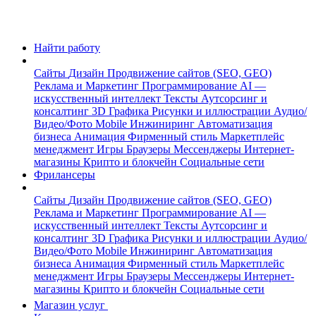
Найти работу
Сайты
Дизайн
Продвижение сайтов (SEO, GEO)
Реклама и Маркетинг
Программирование
AI —
искусственный интеллект
Тексты
Аутсорсинг и
консалтинг
3D Графика
Рисунки и иллюстрации
Аудио/
Видео/Фото
Mobile
Инжиниринг
Автоматизация
бизнеса
Анимация
Фирменный стиль
Маркетплейс
менеджмент
Игры
Браузеры
Мессенджеры
Интернет-
магазины
Крипто и блокчейн
Социальные сети
Фрилансеры
Сайты
Дизайн
Продвижение сайтов (SEO, GEO)
Реклама и Маркетинг
Программирование
AI —
искусственный интеллект
Тексты
Аутсорсинг и
консалтинг
3D Графика
Рисунки и иллюстрации
Аудио/
Видео/Фото
Mobile
Инжиниринг
Автоматизация
бизнеса
Анимация
Фирменный стиль
Маркетплейс
менеджмент
Игры
Браузеры
Мессенджеры
Интернет-
магазины
Крипто и блокчейн
Социальные сети
Магазин услуг