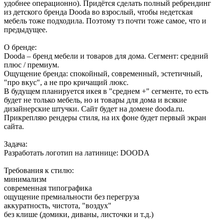
удобнее операционно). Придётся сделать полный ребрендинг
из детского бренда Dooda во взрослый, чтобы недетская
мебель тоже подходила. Поэтому тз почти тоже самое, что и
предыдущее.
О бренде:
Dooda – бренд мебели и товаров для дома. Сегмент: средний
плюс / премиум.
Ощущение бренда: спокойный, современный, эстетичный,
"про вкус", а не про кричащий люкс.
В будущем планируется икея в "среднем +" сегменте, то есть
будет не только мебель, но и товары для дома и всякие
дизайнерские штучки. Сайт будет на домене dooda.ru.
Прикрепляю рендеры стиля, на их фоне будет первый экран
сайта.
Задача:
Разработать логотип на латинице: DOODA
Требования к стилю:
минимализм
современная типографика
ощущение премиальности без перегруза
аккуратность, чистота, "воздух"
без клише (домики, диваны, листочки и т.д.)