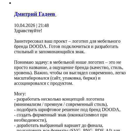
Дмитрий Гадеев
10.04.2026 | 21:48
Здравствуйте!
Заинтересовал ваш проект – логотип для мебельного
бренда DOODA. Готов подключиться и разработать
стильный и запоминающийся знак.
Понимаю задачу: в мебельной нише логотип – это не
просто название, а ощущение бренда (качество, стиль,
уровень). Важно, чтобы он выглядел современно, легко
масштабировался (сайт, упаковка, бирки) и
ассоциировался с продуктом.
Могу:
- разработать несколько концепций логотипа
(минимализм / премиум / современный стиль),
- подобрать шрифтовое решение под бренд DOODA,
- создать фирменный знак (иконка/символ при
необходимости),
- доработать выбранный вариант до финала,
- подготовить все форматы (SVG, PNG, PDF, AI) для