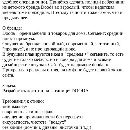
удобнее операционно). Придётся сделать полный ребрендинг
из детского бренда Dooda во взрослый, чтобы недетская
мебель тоже подходила. Поэтому тз почти тоже самое, что и
предыдущее.
О бренде:
Dooda – бренд мебели и товаров для дома. Сегмент: средний
плюс / премиум.
Ощущение бренда: спокойный, современный, эстетичный,
"про вкус", а не про кричащий люкс.
В будущем планируется икея в "среднем +" сегменте, то есть
будет не только мебель, но и товары для дома и всякие
дизайнерские штучки. Сайт будет на домене dooda.ru.
Прикрепляю рендеры стиля, на их фоне будет первый экран
сайта.
Задача:
Разработать логотип на латинице: DOODA
Требования к стилю:
минимализм
современная типографика
ощущение премиальности без перегруза
аккуратность, чистота, "воздух"
без клише (домики, диваны, листочки и т.д.)