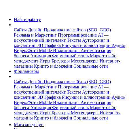
Найти работу
Сайты
Дизайн
Продвижение сайтов (SEO, GEO)
Реклама и Маркетинг
Программирование
AI —
искусственный интеллект
Тексты
Аутсорсинг и
консалтинг
3D Графика
Рисунки и иллюстрации
Аудио/
Видео/Фото
Mobile
Инжиниринг
Автоматизация
бизнеса
Анимация
Фирменный стиль
Маркетплейс
менеджмент
Игры
Браузеры
Мессенджеры
Интернет-
магазины
Крипто и блокчейн
Социальные сети
Фрилансеры
Сайты
Дизайн
Продвижение сайтов (SEO, GEO)
Реклама и Маркетинг
Программирование
AI —
искусственный интеллект
Тексты
Аутсорсинг и
консалтинг
3D Графика
Рисунки и иллюстрации
Аудио/
Видео/Фото
Mobile
Инжиниринг
Автоматизация
бизнеса
Анимация
Фирменный стиль
Маркетплейс
менеджмент
Игры
Браузеры
Мессенджеры
Интернет-
магазины
Крипто и блокчейн
Социальные сети
Магазин услуг