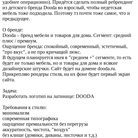
удобнее операционно). Придётся сделать полный ребрендинг
из детского бренда Dooda во взрослый, чтобы недетская
мебель тоже подходила. Поэтому тз почти тоже самое, что и
предыдущее.
О бренде:
Dooda – бренд мебели и товаров для дома. Сегмент: средний
плюс / премиум.
Ощущение бренда: спокойный, современный, эстетичный,
"про вкус", а не про кричащий люкс.
В будущем планируется икея в "среднем +" сегменте, то есть
будет не только мебель, но и товары для дома и всякие
дизайнерские штучки. Сайт будет на домене dooda.ru.
Прикрепляю рендеры стиля, на их фоне будет первый экран
сайта.
Задача:
Разработать логотип на латинице: DOODA
Требования к стилю:
минимализм
современная типографика
ощущение премиальности без перегруза
аккуратность, чистота, "воздух"
без клише (домики, диваны, листочки и т.д.)