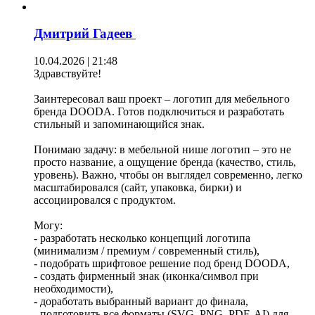
Дмитрий Гадеев
10.04.2026 | 21:48
Здравствуйте!
Заинтересовал ваш проект – логотип для мебельного
бренда DOODA. Готов подключиться и разработать
стильный и запоминающийся знак.
Понимаю задачу: в мебельной нише логотип – это не
просто название, а ощущение бренда (качество, стиль,
уровень). Важно, чтобы он выглядел современно, легко
масштабировался (сайт, упаковка, бирки) и
ассоциировался с продуктом.
Могу:
- разработать несколько концепций логотипа
(минимализм / премиум / современный стиль),
- подобрать шрифтовое решение под бренд DOODA,
- создать фирменный знак (иконка/символ при
необходимости),
- доработать выбранный вариант до финала,
- подготовить все форматы (SVG, PNG, PDF, AI) для