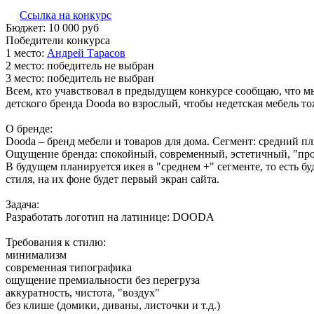
Ссылка на конкурс
Бюджет:
10 000
руб
Победители конкурса
1 место:
Ан­дрей Та­расов
2 место:
победитель не выбран
3 место:
победитель не выбран
Всем, кто учавствовал в предыдущем конкурсе сообщаю, что мы
детского бренда Dooda во взрослый, чтобы недетская мебель то
О бренде:
Dooda – бренд мебели и товаров для дома. Сегмент: средний пл
Ощущение бренда: спокойный, современный, эстетичный, "про 
В будущем планируется икея в "среднем +" сегменте, то есть б
стиля, на их фоне будет первый экран сайта.
Задача:
Разработать логотип на латинице: DOODA
Требования к стилю:
минимализм
современная типографика
ощущение премиальности без перегруза
аккуратность, чистота, "воздух"
без клише (домики, диваны, листочки и т.д.)