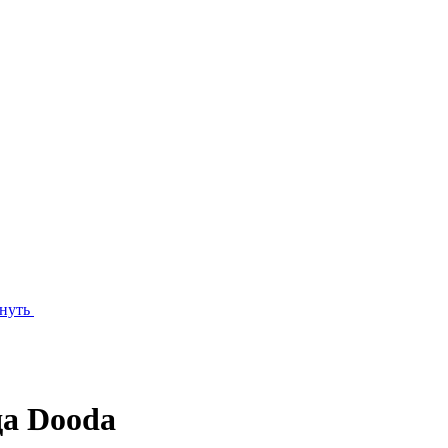
нуть
да Dooda