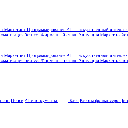
 и Маркетинг
Программирование
AI — искусственный интелле
оматизация бизнеса
Фирменный стиль
Анимация
Маркетплейс
 и Маркетинг
Программирование
AI — искусственный интелле
оматизация бизнеса
Фирменный стиль
Анимация
Маркетплейс
ансии
Поиск
AI-инструменты
Блог
Работы фрилансеров
Бе