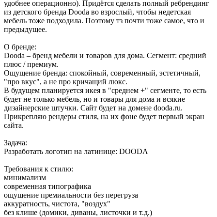
удобнее операционно). Придётся сделать полный ребрендинг
из детского бренда Dooda во взрослый, чтобы недетская
мебель тоже подходила. Поэтому тз почти тоже самое, что и
предыдущее.
О бренде:
Dooda – бренд мебели и товаров для дома. Сегмент: средний
плюс / премиум.
Ощущение бренда: спокойный, современный, эстетичный,
"про вкус", а не про кричащий люкс.
В будущем планируется икея в "среднем +" сегменте, то есть
будет не только мебель, но и товары для дома и всякие
дизайнерские штучки. Сайт будет на домене dooda.ru.
Прикрепляю рендеры стиля, на их фоне будет первый экран
сайта.
Задача:
Разработать логотип на латинице: DOODA
Требования к стилю:
минимализм
современная типографика
ощущение премиальности без перегруза
аккуратность, чистота, "воздух"
без клише (домики, диваны, листочки и т.д.)