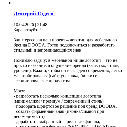
Дмитрий Гадеев
10.04.2026 | 21:48
Здравствуйте!
Заинтересовал ваш проект – логотип для мебельного
бренда DOODA. Готов подключиться и разработать
стильный и запоминающийся знак.
Понимаю задачу: в мебельной нише логотип – это не
просто название, а ощущение бренда (качество, стиль,
уровень). Важно, чтобы он выглядел современно, легко
масштабировался (сайт, упаковка, бирки) и
ассоциировался с продуктом.
Могу:
- разработать несколько концепций логотипа
(минимализм / премиум / современный стиль),
- подобрать шрифтовое решение под бренд DOODA,
- создать фирменный знак (иконка/символ при
необходимости),
- доработать выбранный вариант до финала,
- подготовить все форматы (SVG, PNG, PDF, AI) для