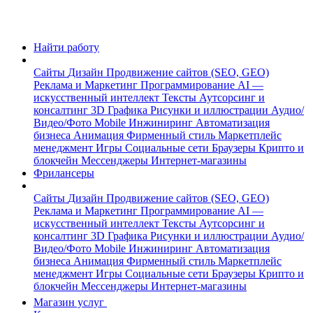
Найти работу
Сайты
Дизайн
Продвижение сайтов (SEO, GEO)
Реклама и Маркетинг
Программирование
AI —
искусственный интеллект
Тексты
Аутсорсинг и
консалтинг
3D Графика
Рисунки и иллюстрации
Аудио/
Видео/Фото
Mobile
Инжиниринг
Автоматизация
бизнеса
Анимация
Фирменный стиль
Маркетплейс
менеджмент
Игры
Социальные сети
Браузеры
Крипто и
блокчейн
Мессенджеры
Интернет-магазины
Фрилансеры
Сайты
Дизайн
Продвижение сайтов (SEO, GEO)
Реклама и Маркетинг
Программирование
AI —
искусственный интеллект
Тексты
Аутсорсинг и
консалтинг
3D Графика
Рисунки и иллюстрации
Аудио/
Видео/Фото
Mobile
Инжиниринг
Автоматизация
бизнеса
Анимация
Фирменный стиль
Маркетплейс
менеджмент
Игры
Социальные сети
Браузеры
Крипто и
блокчейн
Мессенджеры
Интернет-магазины
Магазин услуг