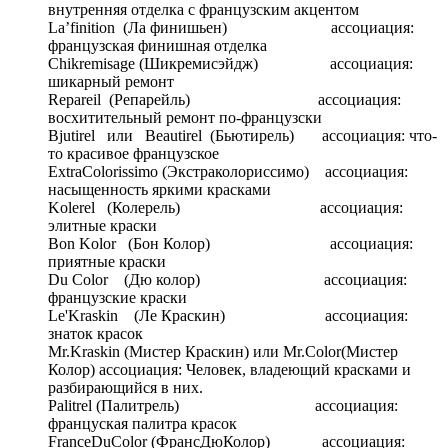
внутренняя отделка с французским акцентом
La’finition (Ла финишьен) ассоциация:
французская финишная отделка
Chikremisage (Шикремисэйдж) ассоциация:
шикарный ремонт
Repareil (Репарейль) ассоциация:
восхитительный ремонт по-французски
Bjutirel или Beautirel (Бьютирель) ассоциация: что-
то красивое французское
ExtraColorissimo (Экстраколориссимо) ассоциация:
насыщенность яркими красками
Kolerel (Колерель) ассоциация:
элитные краски
Bon Kolor (Бон Колор) ассоциация:
приятные краски
Du Сolor (Дю колор) ассоциация:
французские краски
Le'Kraskin (Ле Краскин) ассоциация:
знаток красок
Mr.Kraskin (Мистер Краскин) или Mr.Color(Мистер
Колор) ассоциация: Человек, владеющий красками и
разбирающийся в них.
Palitrel (Палитрель) ассоциация:
француская палитра красок
FranceDuColor (ФрансДюКолор) ассоциация: