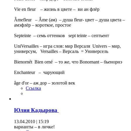
Vie en fleur – жизнь в цвете – ви ан флёр
Âmefleur – Âme (ам) – душа fleur- цвет – душа цвета –
амэфлёр – короткое, простое
Septeinte – семь оттенков sept teinte – септьент
UniVersailles – игра слов: мир Версаля Univers – мир,
универсум, Versailles – Версаль = Универсель
Bienornét Bien orné – то же, что Bonornant – бьенорнэ
Enchanteur – чарующий
âge d'or – аж дор – золотой век
Ссылка
Юлия Кадырова
13.04.2010 | 15:19
варианты – в личке!