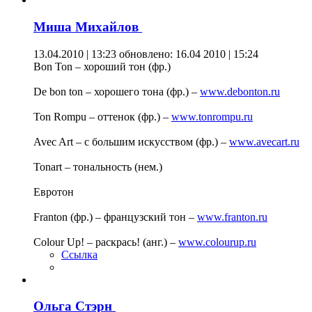
Миша Михайлов
13.04.2010 | 13:23
обновлено: 16.04 2010 | 15:24
Bon Ton – хороший тон (фр.)
De bon ton – хорошего тона (фр.) –
www.debonton.ru
Ton Rompu – оттенок (фр.) –
www.tonrompu.ru
Avec Art – с большим искусством (фр.) –
www.avecart.ru
Tonart – тональность (нем.)
Евротон
Franton (фр.) – французский тон –
www.franton.ru
Colour Up! – раскрась! (анг.) –
www.colourup.ru
Ссылка
Ольга Стэрн