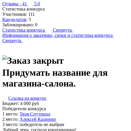
Отзывы
· 41
5.0
Статистика конкурса
Участников:
111
Кандидатов
:
5
Заблокировано:
0
Статистика конкурса
Свернуть
Информация о заказчике,
сроки и статистика конкурса
Свернуть
Придумать название для
магазина-салона.
Ссылка на конкурс
Бюджет:
4 000
руб
Победители конкурса
1 место:
Т­воя С­пут­ни­ца
2 место:
Алек­сей Ка­линин
3 место:
победитель не выбран
Добрый день, господа креативщики!