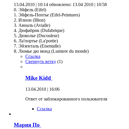
13.04.2010 | 10:14
обновлено: 13.04 2010 | 10:58
0. Эйфель (Eifel)
1. Эйфель-Пентье (Eifel-Peintures)
2. Илион (Illion)
3. Авиаль (Avialle)
4. Дюфабрик (Dufabrique)
5. Дюколье (Ducouleur)
6. Ла'портье (La'portie)
7. Эйзенталь (Eisentalle)
8. Люмье дю монд (Lumiere du monde)
Ссылка
Свернуть ветку
(
1
)
Mike Kidd
13.04.2010 | 16:06
Ответ от заблокированного пользователя
Ссылка
Мария По