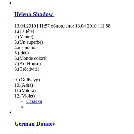
Helena Shadow
13.04.2010 | 11:57
обновлено: 13.04 2010 | 11:58
1.(La fête)
2.(Maître)
3.(Un superbe)
4.inspiration
5.(idée)
6.(Monde coloré)
7.(Art House)
8.(Сréativité)
9. (Gullveyg)
10.(Adra)
11.(Milora)
12.(Violet)
Ссылка
German Dunaev