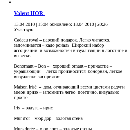
Valent HOR
13.04.2010 | 15:04
обновлено: 18.04 2010 | 20:26
Участвую.
Сadeau royal – царский подарок. Легко читается,
запоминается – кадо ройаль. Широкий набор
ассоциаций и возможностей визуализации в логотипе и
вывеске.
Bonornant – Bon – хороший ornant – причастие –
украшающий – легко произносится бонорнан, легкое
визуальное восприятие
Maison Irisé – дом, отливающий всеми цветами радуги
мэзон иризэ – запомнить легко, поэтично, визуально
просто
Iris – радуга – ирис
Mur d'or – мюр дор – золотая стена
Murs dorée – мюр дорэ – золотые стены