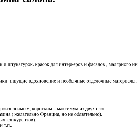
к и штукатурок, красок для интерьеров и фасадов , малярного 
ники, ищущие вдохновение и необычные отделочные материалы.
роизносимым, коротким – максимум из двух слов.
ина ( желательно Франция, но не обязательно).
чных конкурентов).
 т.п..