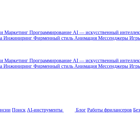
 и Маркетинг
Программирование
AI — искусственный интелле
са
Инжиниринг
Фирменный стиль
Анимация
Мессенджеры
Игр
 и Маркетинг
Программирование
AI — искусственный интелле
са
Инжиниринг
Фирменный стиль
Анимация
Мессенджеры
Игр
ансии
Поиск
AI-инструменты
Блог
Работы фрилансеров
Бе