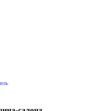
нуть
зина-салона.