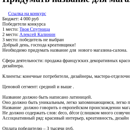
Ссылка на конкурс
Бюджет:
4 000
руб
Победители конкурса
1 место:
Т­воя С­пут­ни­ца
2 место:
Алек­сей Ка­линин
3 место:
победитель не выбран
Добрый день, господа креативщики!
Необходимо придумать название для нового магазина-салона.
Сфера деятельности: продажа французских декоративных красо
дизайнера.
Клиенты: конечные потребители, дизайнеры, мастера-отделоч
Ценовой сегмент: средний и выше .
Название должно быть написано латиницей.
Оно должно быть уникальным, легко запоминающимся, легко п
Название должно говорить о европейском происхождении магаз
Не должно содержать слов: deco, décor (слишком много созву
Ассоциативный ряд: красивый интерьер, креативность, дизайн и
Оплата победителю – 3 тысячи руб.