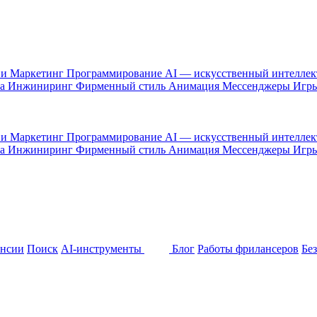
 и Маркетинг
Программирование
AI — искусственный интелле
са
Инжиниринг
Фирменный стиль
Анимация
Мессенджеры
Игр
 и Маркетинг
Программирование
AI — искусственный интелле
са
Инжиниринг
Фирменный стиль
Анимация
Мессенджеры
Игр
ансии
Поиск
AI-инструменты
Блог
Работы фрилансеров
Бе