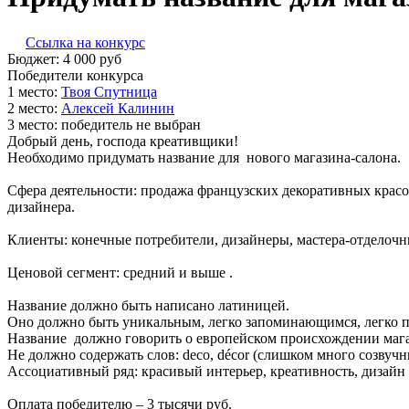
Ссылка на конкурс
Бюджет:
4 000
руб
Победители конкурса
1 место:
Т­воя С­пут­ни­ца
2 место:
Алек­сей Ка­линин
3 место:
победитель не выбран
Добрый день, господа креативщики!
Необходимо придумать название для нового магазина-салона.
Сфера деятельности: продажа французских декоративных красо
дизайнера.
Клиенты: конечные потребители, дизайнеры, мастера-отделоч
Ценовой сегмент: средний и выше .
Название должно быть написано латиницей.
Оно должно быть уникальным, легко запоминающимся, легко п
Название должно говорить о европейском происхождении магаз
Не должно содержать слов: deco, décor (слишком много созву
Ассоциативный ряд: красивый интерьер, креативность, дизайн и
Оплата победителю – 3 тысячи руб.