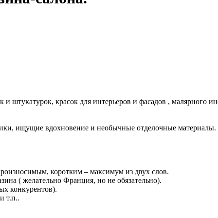
к и штукатурок, красок для интерьеров и фасадов , малярного 
ники, ищущие вдохновение и необычные отделочные материалы.
роизносимым, коротким – максимум из двух слов.
ина ( желательно Франция, но не обязательно).
чных конкурентов).
 т.п..