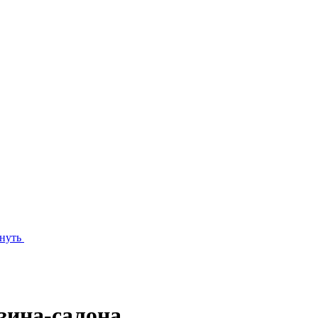
нуть
зина-салона.