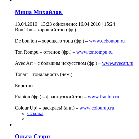
Миша Михайлов
13.04.2010 | 13:23
обновлено: 16.04 2010 | 15:24
Bon Ton – хороший тон (фр.)
De bon ton – хорошего тона (фр.) –
www.debonton.ru
Ton Rompu – оттенок (фр.) –
www.tonrompu.ru
Avec Art – с большим искусством (фр.) –
www.avecart.ru
Tonart – тональность (нем.)
Евротон
Franton (фр.) – французский тон –
www.franton.ru
Colour Up! – раскрась! (анг.) –
www.colourup.ru
Ссылка
Ольга Стэрн