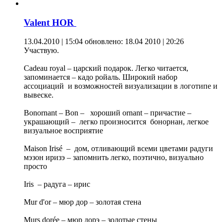
Valent HOR
13.04.2010 | 15:04
обновлено: 18.04 2010 | 20:26
Участвую.
Сadeau royal – царский подарок. Легко читается,
запоминается – кадо ройаль. Широкий набор
ассоциаций и возможностей визуализации в логотипе и
вывеске.
Bonornant – Bon – хороший ornant – причастие –
украшающий – легко произносится бонорнан, легкое
визуальное восприятие
Maison Irisé – дом, отливающий всеми цветами радуги
мэзон иризэ – запомнить легко, поэтично, визуально
просто
Iris – радуга – ирис
Mur d'or – мюр дор – золотая стена
Murs dorée – мюр дорэ – золотые стены