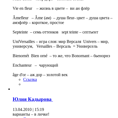
Vie en fleur – жизнь в цвете – ви ан флёр
Âmefleur – Âme (ам) – душа fleur- цвет – душа цвета –
амэфлёр – короткое, простое
Septeinte – семь оттенков sept teinte – септьент
UniVersailles – игра слов: мир Версаля Univers – мир,
универсум, Versailles – Версаль = Универсель
Bienornét Bien orné – то же, что Bonornant – бьенорнэ
Enchanteur – чарующий
âge d'or – аж дор – золотой век
Ссылка
Юлия Кадырова
13.04.2010 | 15:19
варианты – в личке!