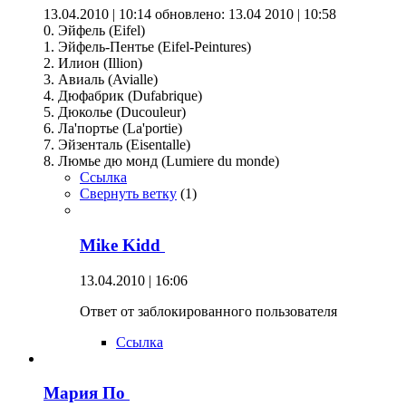
13.04.2010 | 10:14
обновлено: 13.04 2010 | 10:58
0. Эйфель (Eifel)
1. Эйфель-Пентье (Eifel-Peintures)
2. Илион (Illion)
3. Авиаль (Avialle)
4. Дюфабрик (Dufabrique)
5. Дюколье (Ducouleur)
6. Ла'портье (La'portie)
7. Эйзенталь (Eisentalle)
8. Люмье дю монд (Lumiere du monde)
Ссылка
Свернуть ветку
(
1
)
Mike Kidd
13.04.2010 | 16:06
Ответ от заблокированного пользователя
Ссылка
Мария По