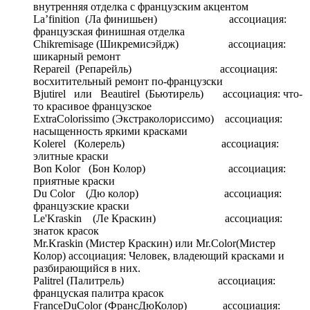
внутренняя отделка с французским акцентом
La’finition (Ла финишьен) ассоциация:
французская финишная отделка
Chikremisage (Шикремисэйдж) ассоциация:
шикарный ремонт
Repareil (Репарейль) ассоциация:
восхитительный ремонт по-французски
Bjutirel или Beautirel (Бьютирель) ассоциация: что-
то красивое французское
ExtraColorissimo (Экстраколориссимо) ассоциация:
насыщенность яркими красками
Kolerel (Колерель) ассоциация:
элитные краски
Bon Kolor (Бон Колор) ассоциация:
приятные краски
Du Сolor (Дю колор) ассоциация:
французские краски
Le'Kraskin (Ле Краскин) ассоциация:
знаток красок
Mr.Kraskin (Мистер Краскин) или Mr.Color(Мистер
Колор) ассоциация: Человек, владеющий красками и
разбирающийся в них.
Palitrel (Палитрель) ассоциация:
француская палитра красок
FranceDuColor (ФрансДюКолор) ассоциация: