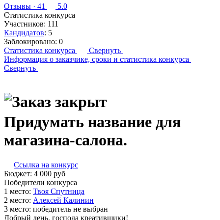
Отзывы
· 41
5.0
Статистика конкурса
Участников:
111
Кандидатов
:
5
Заблокировано:
0
Статистика конкурса
Свернуть
Информация о заказчике,
сроки и статистика конкурса
Свернуть
Придумать название для
магазина-салона.
Ссылка на конкурс
Бюджет:
4 000
руб
Победители конкурса
1 место:
Т­воя С­пут­ни­ца
2 место:
Алек­сей Ка­линин
3 место:
победитель не выбран
Добрый день, господа креативщики!