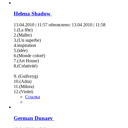
Helena Shadow
13.04.2010 | 11:57
обновлено: 13.04 2010 | 11:58
1.(La fête)
2.(Maître)
3.(Un superbe)
4.inspiration
5.(idée)
6.(Monde coloré)
7.(Art House)
8.(Сréativité)
9. (Gullveyg)
10.(Adra)
11.(Milora)
12.(Violet)
Ссылка
German Dunaev