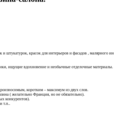
к и штукатурок, красок для интерьеров и фасадов , малярного 
ники, ищущие вдохновение и необычные отделочные материалы.
роизносимым, коротким – максимум из двух слов.
ина ( желательно Франция, но не обязательно).
чных конкурентов).
 т.п..