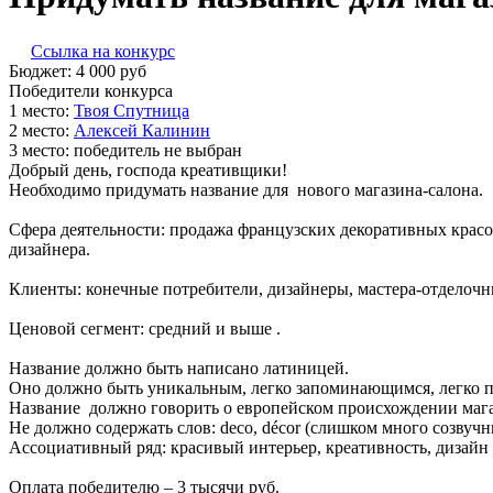
Ссылка на конкурс
Бюджет:
4 000
руб
Победители конкурса
1 место:
Т­воя С­пут­ни­ца
2 место:
Алек­сей Ка­линин
3 место:
победитель не выбран
Добрый день, господа креативщики!
Необходимо придумать название для нового магазина-салона.
Сфера деятельности: продажа французских декоративных красо
дизайнера.
Клиенты: конечные потребители, дизайнеры, мастера-отделоч
Ценовой сегмент: средний и выше .
Название должно быть написано латиницей.
Оно должно быть уникальным, легко запоминающимся, легко п
Название должно говорить о европейском происхождении магаз
Не должно содержать слов: deco, décor (слишком много созву
Ассоциативный ряд: красивый интерьер, креативность, дизайн и
Оплата победителю – 3 тысячи руб.