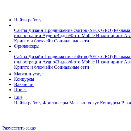
Найти работу
Сайты
Дизайн
Продвижение сайтов (SEO, GEO)
Реклама
иллюстрации
Аудио/Видео/Фото
Mobile
Инжиниринг
Авт
Крипто и блокчейн
Социальные сети
Фрилансеры
Сайты
Дизайн
Продвижение сайтов (SEO, GEO)
Реклама
иллюстрации
Аудио/Видео/Фото
Mobile
Инжиниринг
Авт
Крипто и блокчейн
Социальные сети
Магазин услуг
Конкурсы
Вакансии
Поиск
Еще
Найти работу
Фрилансеры
Магазин услуг
Конкурсы
Вак
Разместить заказ