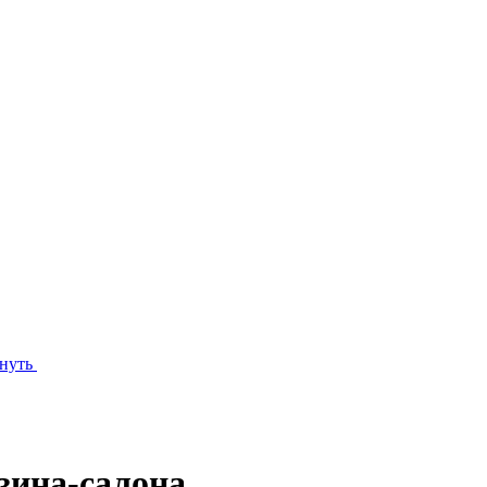
нуть
зина-салона.