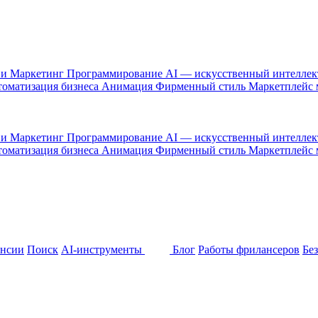
 и Маркетинг
Программирование
AI — искусственный интелле
оматизация бизнеса
Анимация
Фирменный стиль
Маркетплейс
 и Маркетинг
Программирование
AI — искусственный интелле
оматизация бизнеса
Анимация
Фирменный стиль
Маркетплейс
ансии
Поиск
AI-инструменты
Блог
Работы фрилансеров
Бе