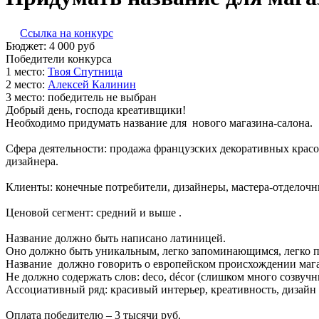
Ссылка на конкурс
Бюджет:
4 000
руб
Победители конкурса
1 место:
Т­воя С­пут­ни­ца
2 место:
Алек­сей Ка­линин
3 место:
победитель не выбран
Добрый день, господа креативщики!
Необходимо придумать название для нового магазина-салона.
Сфера деятельности: продажа французских декоративных красо
дизайнера.
Клиенты: конечные потребители, дизайнеры, мастера-отделоч
Ценовой сегмент: средний и выше .
Название должно быть написано латиницей.
Оно должно быть уникальным, легко запоминающимся, легко п
Название должно говорить о европейском происхождении магаз
Не должно содержать слов: deco, décor (слишком много созву
Ассоциативный ряд: красивый интерьер, креативность, дизайн и
Оплата победителю – 3 тысячи руб.