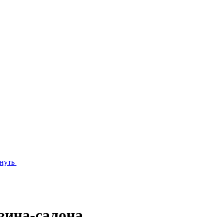
нуть
зина-салона.