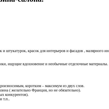
к и штукатурок, красок для интерьеров и фасадов , малярного 
ники, ищущие вдохновение и необычные отделочные материалы.
роизносимым, коротким – максимум из двух слов.
ина ( желательно Франция, но не обязательно).
чных конкурентов).
 т.п..