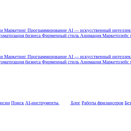
 и Маркетинг
Программирование
AI — искусственный интелле
оматизация бизнеса
Фирменный стиль
Анимация
Маркетплейс
 и Маркетинг
Программирование
AI — искусственный интелле
оматизация бизнеса
Фирменный стиль
Анимация
Маркетплейс
ансии
Поиск
AI-инструменты
Блог
Работы фрилансеров
Бе