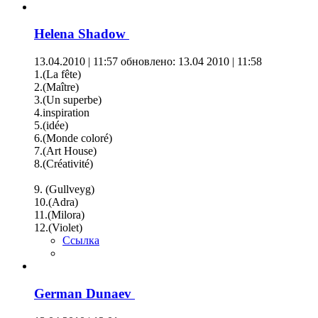
Helena Shadow
13.04.2010 | 11:57
обновлено: 13.04 2010 | 11:58
1.(La fête)
2.(Maître)
3.(Un superbe)
4.inspiration
5.(idée)
6.(Monde coloré)
7.(Art House)
8.(Сréativité)
9. (Gullveyg)
10.(Adra)
11.(Milora)
12.(Violet)
Ссылка
German Dunaev