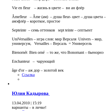
Vie en fleur – жизнь в цвете – ви ан флёр
Âmefleur – Âme (ам) – душа fleur- цвет – душа цвета –
амэфлёр – короткое, простое
Septeinte – семь оттенков sept teinte – септьент
UniVersailles – игра слов: мир Версаля Univers – мир,
универсум, Versailles – Версаль = Универсель
Bienornét Bien orné – то же, что Bonornant – бьенорнэ
Enchanteur – чарующий
âge d'or – аж дор – золотой век
Ссылка
Юлия Кадырова
13.04.2010 | 15:19
варианты – в личке!