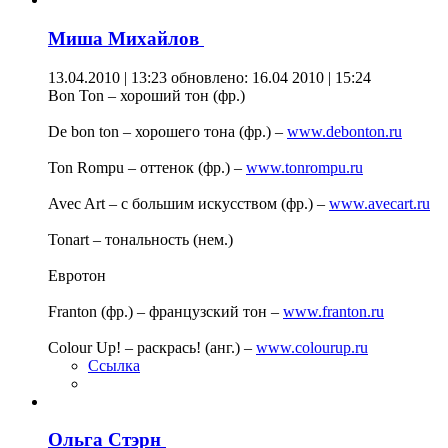
Миша Михайлов
13.04.2010 | 13:23
обновлено: 16.04 2010 | 15:24
Bon Ton – хороший тон (фр.)
De bon ton – хорошего тона (фр.) –
www.debonton.ru
Ton Rompu – оттенок (фр.) –
www.tonrompu.ru
Avec Art – с большим искусством (фр.) –
www.avecart.ru
Tonart – тональность (нем.)
Евротон
Franton (фр.) – французский тон –
www.franton.ru
Colour Up! – раскрась! (анг.) –
www.colourup.ru
Ссылка
Ольга Стэрн