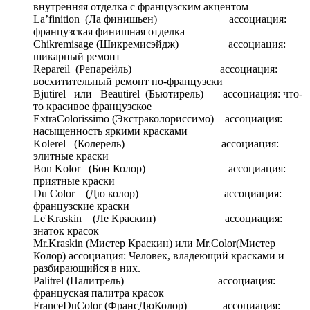
внутренняя отделка с французским акцентом
La’finition (Ла финишьен) ассоциация:
французская финишная отделка
Chikremisage (Шикремисэйдж) ассоциация:
шикарный ремонт
Repareil (Репарейль) ассоциация:
восхитительный ремонт по-французски
Bjutirel или Beautirel (Бьютирель) ассоциация: что-
то красивое французское
ExtraColorissimo (Экстраколориссимо) ассоциация:
насыщенность яркими красками
Kolerel (Колерель) ассоциация:
элитные краски
Bon Kolor (Бон Колор) ассоциация:
приятные краски
Du Сolor (Дю колор) ассоциация:
французские краски
Le'Kraskin (Ле Краскин) ассоциация:
знаток красок
Mr.Kraskin (Мистер Краскин) или Mr.Color(Мистер
Колор) ассоциация: Человек, владеющий красками и
разбирающийся в них.
Palitrel (Палитрель) ассоциация:
француская палитра красок
FranceDuColor (ФрансДюКолор) ассоциация: