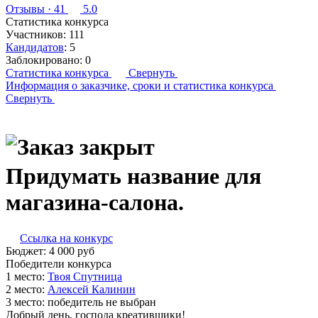
Отзывы
· 41
5.0
Статистика конкурса
Участников:
111
Кандидатов
:
5
Заблокировано:
0
Статистика конкурса
Свернуть
Информация о заказчике,
сроки и статистика конкурса
Свернуть
Придумать название для
магазина-салона.
Ссылка на конкурс
Бюджет:
4 000
руб
Победители конкурса
1 место:
Т­воя С­пут­ни­ца
2 место:
Алек­сей Ка­линин
3 место:
победитель не выбран
Добрый день, господа креативщики!