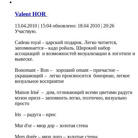
Valent HOR
13.04.2010 | 15:04
обновлено: 18.04 2010 | 20:26
Участвую.
Сadeau royal – царский подарок. Легко читается,
запоминается – кадо ройаль. Широкий набор
ассоциаций и возможностей визуализации в логотипе и
вывеске.
Bonornant – Bon – хороший ornant – причастие –
украшающий – легко произносится бонорнан, легкое
визуальное восприятие
Maison Irisé – дом, отливающий всеми цветами радуги
мэзон иризэ – запомнить легко, поэтично, визуально
просто
Iris – радуга – ирис
Mur d'or – мюр дор – золотая стена
Murs dorée – мюр дорэ – золотые стены