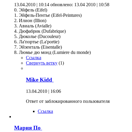
13.04.2010 | 10:14
обновлено: 13.04 2010 | 10:58
0. Эйфель (Eifel)
1. Эйфель-Пентье (Eifel-Peintures)
2. Илион (Illion)
3. Авиаль (Avialle)
4. Дюфабрик (Dufabrique)
5. Дюколье (Ducouleur)
6. Ла'портье (La'portie)
7. Эйзенталь (Eisentalle)
8. Люмье дю монд (Lumiere du monde)
Ссылка
Свернуть ветку
(
1
)
Mike Kidd
13.04.2010 | 16:06
Ответ от заблокированного пользователя
Ссылка
Мария По