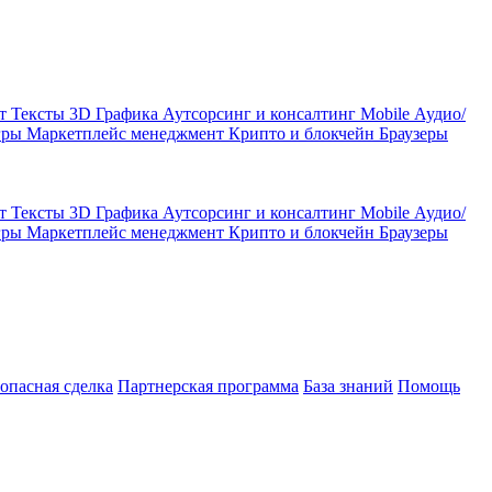
кт
Тексты
3D Графика
Аутсорсинг и консалтинг
Mobile
Аудио/
гры
Маркетплейс менеджмент
Крипто и блокчейн
Браузеры
кт
Тексты
3D Графика
Аутсорсинг и консалтинг
Mobile
Аудио/
гры
Маркетплейс менеджмент
Крипто и блокчейн
Браузеры
зопасная сделка
Партнерская программа
База знаний
Помощь