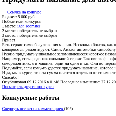
Ссылка на конкурс
Бюджет:
5 000
руб
Победители конкурса
1 место:
igor­_ro­om­ster
2 место:
победитель не выбран
3 место:
победитель не выбран
Привет!
Есть сервис самообслуживания машин. Несколько боксов, как
ковыряются, ремонтируют. Сами. Аналог автомойки самообсл
Нужно придумать уникальное запоминающееся короткое название
Например, есть среди таксокомпаний сервис Таксовичкоф – офи
саморемонтник, я-и-машина, один-на-один и т.п. Они во-первых
Подумайте, если кому-то удастся придумать название, которое 
И да, мы в курсе, что эта сумма платится отдельно от стоимост
Спасибо!
Опубликован 09.12.2016 в 01:48 Последнее изменение: 27.12.20
Посмотреть другие конкурсы
Конкурсные работы
Свернуть все ветки комментариев
(
105
)