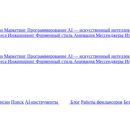
 и Маркетинг
Программирование
AI — искусственный интелле
неса
Инжиниринг
Фирменный стиль
Анимация
Мессенджеры
И
 и Маркетинг
Программирование
AI — искусственный интелле
неса
Инжиниринг
Фирменный стиль
Анимация
Мессенджеры
И
ансии
Поиск
AI-инструменты
Блог
Работы фрилансеров
Бе