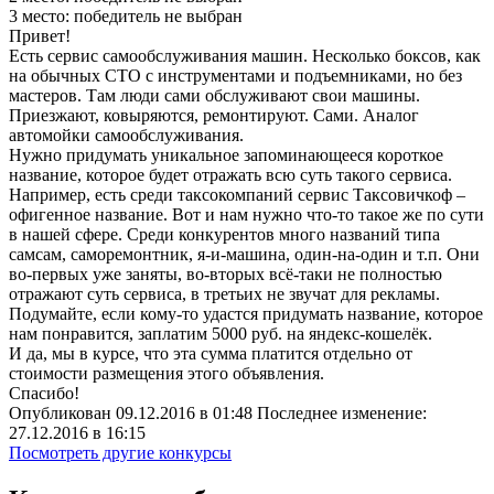
3 место:
победитель не выбран
Привет!
Есть сервис самообслуживания машин. Несколько боксов, как
на обычных СТО с инструментами и подъемниками, но без
мастеров. Там люди сами обслуживают свои машины.
Приезжают, ковыряются, ремонтируют. Сами. Аналог
автомойки самообслуживания.
Нужно придумать уникальное запоминающееся короткое
название, которое будет отражать всю суть такого сервиса.
Например, есть среди таксокомпаний сервис Таксовичкоф –
офигенное название. Вот и нам нужно что-то такое же по сути
в нашей сфере. Среди конкурентов много названий типа
самсам, саморемонтник, я-и-машина, один-на-один и т.п. Они
во-первых уже заняты, во-вторых всё-таки не полностью
отражают суть сервиса, в третьих не звучат для рекламы.
Подумайте, если кому-то удастся придумать название, которое
нам понравится, заплатим 5000 руб. на яндекс-кошелёк.
И да, мы в курсе, что эта сумма платится отдельно от
стоимости размещения этого объявления.
Спасибо!
Опубликован 09.12.2016 в 01:48 Последнее изменение:
27.12.2016 в 16:15
Посмотреть другие конкурсы