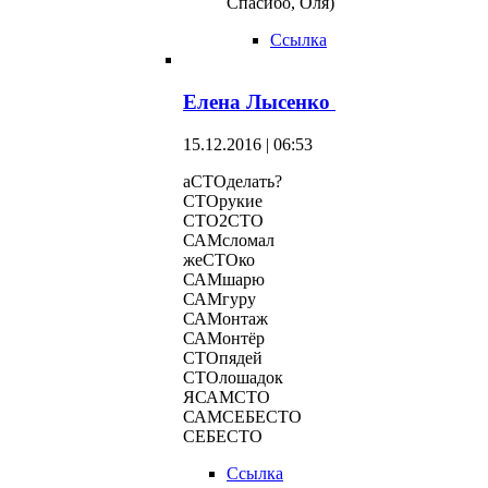
Спасибо, Оля)
Ссылка
Елена Лысенко
15.12.2016 | 06:53
аСТОделать?
СТОрукие
СТО2СТО
САМсломал
жеСТОко
САМшарю
САМгуру
САМонтаж
САМонтёр
СТОпядей
СТОлошадок
ЯСАМСТО
САМСЕБЕСТО
СЕБЕСТО
Ссылка