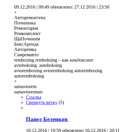
09.12.2016 | 09:49
обновлено: 27.12 2016 | 23:50
+
Авторемонтека
Починюка
Ремонтарня
Ремкомплект
ЩаПочиним
БоксАренда
Авторемка
Самремавто
remboxing remboksing – как кикбоксинг
avtoboksing autoboksing
avtoremboxing avtoremboksing autoremboxing
autoremboksing
+
samavtorem
samavtoremum
Ссылка
Свернуть ветку
(
5
)
Павел Беленков
10.12.2016 | 19:59
обновлено 10.12.2016 | 20:11