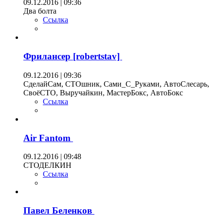
09.12.2016 | 09:36
Два болта
Ссылка
Фрилансер [robertstav]
09.12.2016 | 09:36
СделайСам, СТОшник, Сами_С_Руками, АвтоСлесарь,
СвоёСТО, Выручайкин, МастерБокс, АвтоБокс
Ссылка
Air Fantom
09.12.2016 | 09:48
СТОДЕЛКИН
Ссылка
Павел Беленков