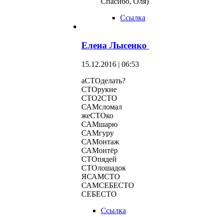
Спасибо, Оля)
Ссылка
Елена Лысенко
15.12.2016 | 06:53
аСТОделать?
СТОрукие
СТО2СТО
САМсломал
жеСТОко
САМшарю
САМгуру
САМонтаж
САМонтёр
СТОпядей
СТОлошадок
ЯСАМСТО
САМСЕБЕСТО
СЕБЕСТО
Ссылка