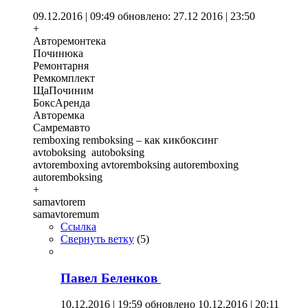
09.12.2016 | 09:49
обновлено: 27.12 2016 | 23:50
+
Авторемонтека
Починюка
Ремонтарня
Ремкомплект
ЩаПочиним
БоксАренда
Авторемка
Самремавто
remboxing remboksing – как кикбоксинг
avtoboksing autoboksing
avtoremboxing avtoremboksing autoremboxing
autoremboksing
+
samavtorem
samavtoremum
Ссылка
Свернуть ветку
(
5
)
Павел Беленков
10.12.2016 | 19:59
обновлено 10.12.2016 | 20:11