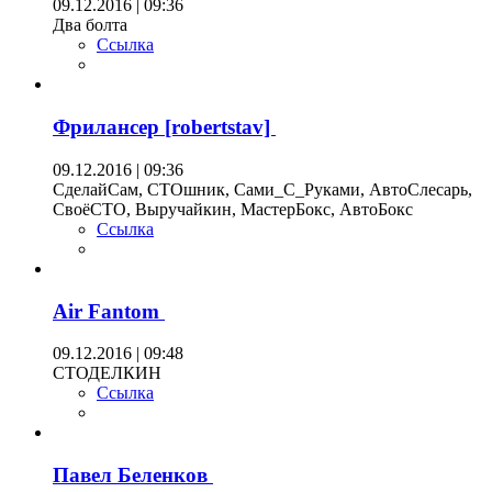
09.12.2016 | 09:36
Два болта
Ссылка
Фрилансер [robertstav]
09.12.2016 | 09:36
СделайСам, СТОшник, Сами_С_Руками, АвтоСлесарь,
СвоёСТО, Выручайкин, МастерБокс, АвтоБокс
Ссылка
Air Fantom
09.12.2016 | 09:48
СТОДЕЛКИН
Ссылка
Павел Беленков