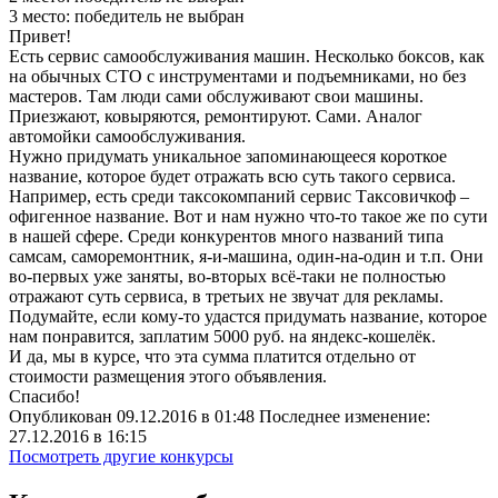
3 место:
победитель не выбран
Привет!
Есть сервис самообслуживания машин. Несколько боксов, как
на обычных СТО с инструментами и подъемниками, но без
мастеров. Там люди сами обслуживают свои машины.
Приезжают, ковыряются, ремонтируют. Сами. Аналог
автомойки самообслуживания.
Нужно придумать уникальное запоминающееся короткое
название, которое будет отражать всю суть такого сервиса.
Например, есть среди таксокомпаний сервис Таксовичкоф –
офигенное название. Вот и нам нужно что-то такое же по сути
в нашей сфере. Среди конкурентов много названий типа
самсам, саморемонтник, я-и-машина, один-на-один и т.п. Они
во-первых уже заняты, во-вторых всё-таки не полностью
отражают суть сервиса, в третьих не звучат для рекламы.
Подумайте, если кому-то удастся придумать название, которое
нам понравится, заплатим 5000 руб. на яндекс-кошелёк.
И да, мы в курсе, что эта сумма платится отдельно от
стоимости размещения этого объявления.
Спасибо!
Опубликован 09.12.2016 в 01:48 Последнее изменение:
27.12.2016 в 16:15
Посмотреть другие конкурсы