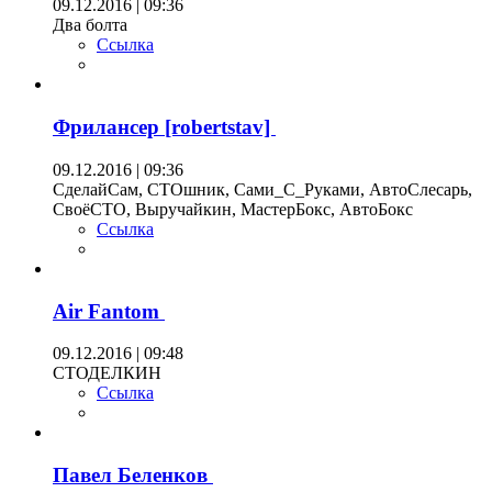
09.12.2016 | 09:36
Два болта
Ссылка
Фрилансер [robertstav]
09.12.2016 | 09:36
СделайСам, СТОшник, Сами_С_Руками, АвтоСлесарь,
СвоёСТО, Выручайкин, МастерБокс, АвтоБокс
Ссылка
Air Fantom
09.12.2016 | 09:48
СТОДЕЛКИН
Ссылка
Павел Беленков