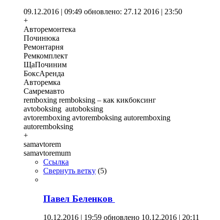
09.12.2016 | 09:49
обновлено: 27.12 2016 | 23:50
+
Авторемонтека
Починюка
Ремонтарня
Ремкомплект
ЩаПочиним
БоксАренда
Авторемка
Самремавто
remboxing remboksing – как кикбоксинг
avtoboksing autoboksing
avtoremboxing avtoremboksing autoremboxing
autoremboksing
+
samavtorem
samavtoremum
Ссылка
Свернуть ветку
(
5
)
Павел Беленков
10.12.2016 | 19:59
обновлено 10.12.2016 | 20:11