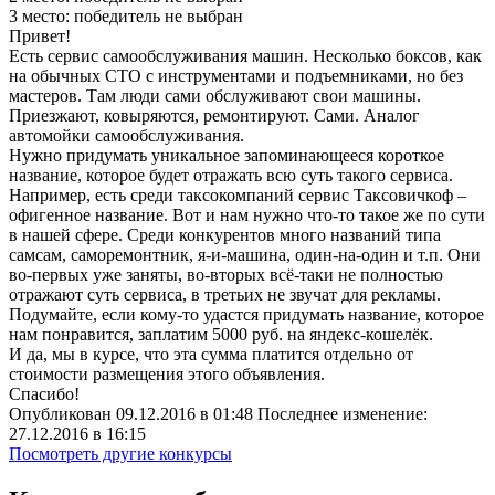
3 место:
победитель не выбран
Привет!
Есть сервис самообслуживания машин. Несколько боксов, как
на обычных СТО с инструментами и подъемниками, но без
мастеров. Там люди сами обслуживают свои машины.
Приезжают, ковыряются, ремонтируют. Сами. Аналог
автомойки самообслуживания.
Нужно придумать уникальное запоминающееся короткое
название, которое будет отражать всю суть такого сервиса.
Например, есть среди таксокомпаний сервис Таксовичкоф –
офигенное название. Вот и нам нужно что-то такое же по сути
в нашей сфере. Среди конкурентов много названий типа
самсам, саморемонтник, я-и-машина, один-на-один и т.п. Они
во-первых уже заняты, во-вторых всё-таки не полностью
отражают суть сервиса, в третьих не звучат для рекламы.
Подумайте, если кому-то удастся придумать название, которое
нам понравится, заплатим 5000 руб. на яндекс-кошелёк.
И да, мы в курсе, что эта сумма платится отдельно от
стоимости размещения этого объявления.
Спасибо!
Опубликован 09.12.2016 в 01:48 Последнее изменение:
27.12.2016 в 16:15
Посмотреть другие конкурсы