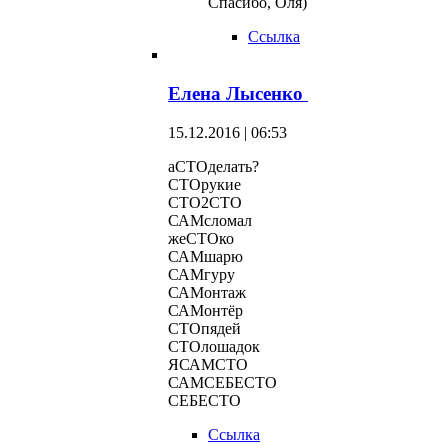
Спасибо, Оля)
Ссылка
Елена Лысенко
15.12.2016 | 06:53
аСТОделать?
СТОрукие
СТО2СТО
САМсломал
жеСТОко
САМшарю
САМгуру
САМонтаж
САМонтёр
СТОпядей
СТОлошадок
ЯСАМСТО
САМСЕБЕСТО
СЕБЕСТО
Ссылка