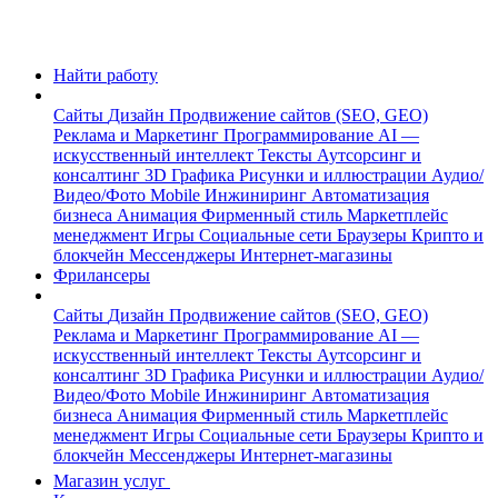
Найти работу
Сайты
Дизайн
Продвижение сайтов (SEO, GEO)
Реклама и Маркетинг
Программирование
AI —
искусственный интеллект
Тексты
Аутсорсинг и
консалтинг
3D Графика
Рисунки и иллюстрации
Аудио/
Видео/Фото
Mobile
Инжиниринг
Автоматизация
бизнеса
Анимация
Фирменный стиль
Маркетплейс
менеджмент
Игры
Социальные сети
Браузеры
Крипто и
блокчейн
Мессенджеры
Интернет-магазины
Фрилансеры
Сайты
Дизайн
Продвижение сайтов (SEO, GEO)
Реклама и Маркетинг
Программирование
AI —
искусственный интеллект
Тексты
Аутсорсинг и
консалтинг
3D Графика
Рисунки и иллюстрации
Аудио/
Видео/Фото
Mobile
Инжиниринг
Автоматизация
бизнеса
Анимация
Фирменный стиль
Маркетплейс
менеджмент
Игры
Социальные сети
Браузеры
Крипто и
блокчейн
Мессенджеры
Интернет-магазины
Магазин услуг