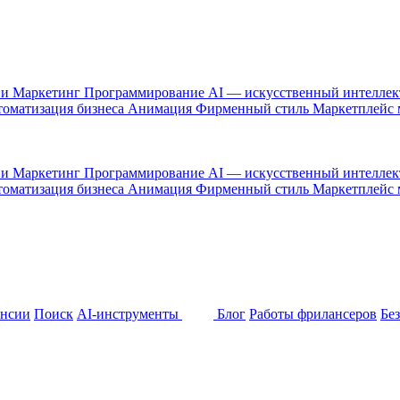
 и Маркетинг
Программирование
AI — искусственный интелле
оматизация бизнеса
Анимация
Фирменный стиль
Маркетплейс
 и Маркетинг
Программирование
AI — искусственный интелле
оматизация бизнеса
Анимация
Фирменный стиль
Маркетплейс
ансии
Поиск
AI-инструменты
Блог
Работы фрилансеров
Бе