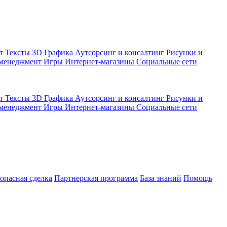
кт
Тексты
3D Графика
Аутсорсинг и консалтинг
Рисунки и
 менеджмент
Игры
Интернет-магазины
Социальные сети
кт
Тексты
3D Графика
Аутсорсинг и консалтинг
Рисунки и
 менеджмент
Игры
Интернет-магазины
Социальные сети
зопасная сделка
Партнерская программа
База знаний
Помощь