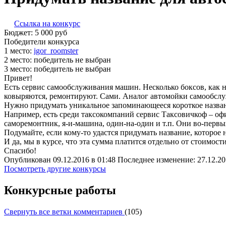
Ссылка на конкурс
Бюджет:
5 000
руб
Победители конкурса
1 место:
igor­_ro­om­ster
2 место:
победитель не выбран
3 место:
победитель не выбран
Привет!
Есть сервис самообслуживания машин. Несколько боксов, как
ковыряются, ремонтируют. Сами. Аналог автомойки самообсл
Нужно придумать уникальное запоминающееся короткое название
Например, есть среди таксокомпаний сервис Таксовичкоф – офи
саморемонтник, я-и-машина, один-на-один и т.п. Они во-первых
Подумайте, если кому-то удастся придумать название, которое 
И да, мы в курсе, что эта сумма платится отдельно от стоимост
Спасибо!
Опубликован 09.12.2016 в 01:48 Последнее изменение: 27.12.20
Посмотреть другие конкурсы
Конкурсные работы
Свернуть все ветки комментариев
(
105
)