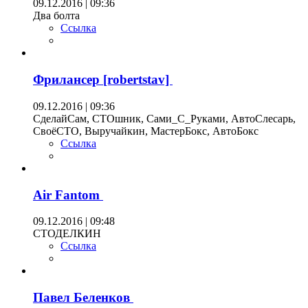
09.12.2016 | 09:36
Два болта
Ссылка
Фрилансер [robertstav]
09.12.2016 | 09:36
СделайСам, СТОшник, Сами_С_Руками, АвтоСлесарь,
СвоёСТО, Выручайкин, МастерБокс, АвтоБокс
Ссылка
Air Fantom
09.12.2016 | 09:48
СТОДЕЛКИН
Ссылка
Павел Беленков