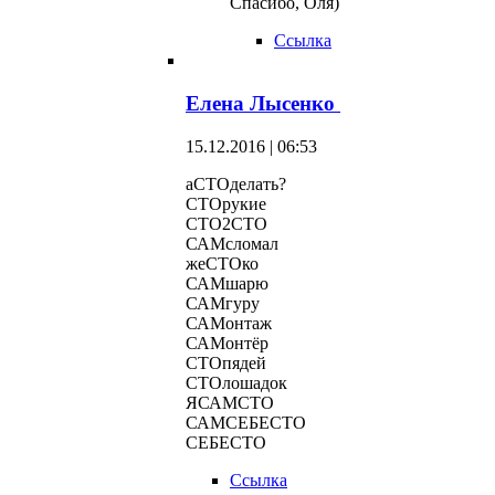
Спасибо, Оля)
Ссылка
Елена Лысенко
15.12.2016 | 06:53
аСТОделать?
СТОрукие
СТО2СТО
САМсломал
жеСТОко
САМшарю
САМгуру
САМонтаж
САМонтёр
СТОпядей
СТОлошадок
ЯСАМСТО
САМСЕБЕСТО
СЕБЕСТО
Ссылка