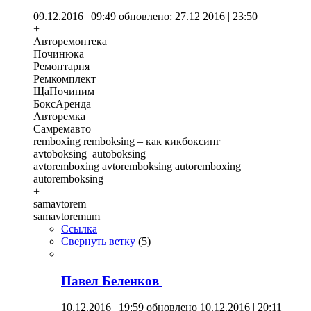
09.12.2016 | 09:49
обновлено: 27.12 2016 | 23:50
+
Авторемонтека
Починюка
Ремонтарня
Ремкомплект
ЩаПочиним
БоксАренда
Авторемка
Самремавто
remboxing remboksing – как кикбоксинг
avtoboksing autoboksing
avtoremboxing avtoremboksing autoremboxing
autoremboksing
+
samavtorem
samavtoremum
Ссылка
Свернуть ветку
(
5
)
Павел Беленков
10.12.2016 | 19:59
обновлено 10.12.2016 | 20:11