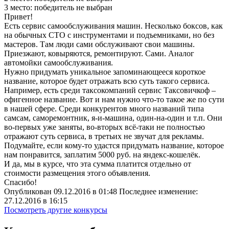
3 место:
победитель не выбран
Привет!
Есть сервис самообслуживания машин. Несколько боксов, как
на обычных СТО с инструментами и подъемниками, но без
мастеров. Там люди сами обслуживают свои машины.
Приезжают, ковыряются, ремонтируют. Сами. Аналог
автомойки самообслуживания.
Нужно придумать уникальное запоминающееся короткое
название, которое будет отражать всю суть такого сервиса.
Например, есть среди таксокомпаний сервис Таксовичкоф –
офигенное название. Вот и нам нужно что-то такое же по сути
в нашей сфере. Среди конкурентов много названий типа
самсам, саморемонтник, я-и-машина, один-на-один и т.п. Они
во-первых уже заняты, во-вторых всё-таки не полностью
отражают суть сервиса, в третьих не звучат для рекламы.
Подумайте, если кому-то удастся придумать название, которое
нам понравится, заплатим 5000 руб. на яндекс-кошелёк.
И да, мы в курсе, что эта сумма платится отдельно от
стоимости размещения этого объявления.
Спасибо!
Опубликован 09.12.2016 в 01:48 Последнее изменение:
27.12.2016 в 16:15
Посмотреть другие конкурсы