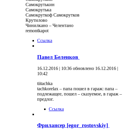
Самокрутькин
Самокрутька
Самокруткоф Самокрутков
Крутилово
Чинилкано – Челентано
remontkapot
Ссылка
Павел Беленков
16.12.2016 | 10:36
обновлено 16.12.2016 |
10:42
tiitachka
tachkorelax – папа пошел в гараж: папа –
подлежащее, пошел – сказуемое, в гараж –
предлог.
Ссылка
Фрилансер [egor_rostovskiy]