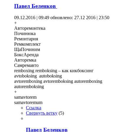
Павел Беленков
09.12.2016 | 09:49
обновлено: 27.12 2016 | 23:50
+
Авторемонтека
Починюка
Ремонтарня
Ремкомплект
ЩаПочиним
БоксАренда
Авторемка
Самремавто
remboxing remboksing – как кикбоксинг
avtoboksing autoboksing
avtoremboxing avtoremboksing autoremboxing
autoremboksing
+
samavtorem
samavtoremum
Ссылка
Свернуть ветку
(
5
)
Павел Беленков