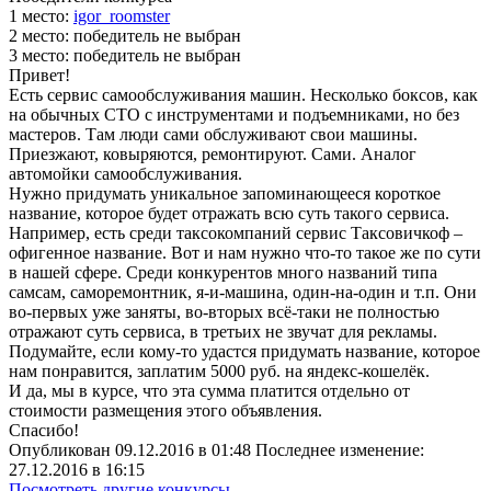
1 место:
igor­_ro­om­ster
2 место:
победитель не выбран
3 место:
победитель не выбран
Привет!
Есть сервис самообслуживания машин. Несколько боксов, как
на обычных СТО с инструментами и подъемниками, но без
мастеров. Там люди сами обслуживают свои машины.
Приезжают, ковыряются, ремонтируют. Сами. Аналог
автомойки самообслуживания.
Нужно придумать уникальное запоминающееся короткое
название, которое будет отражать всю суть такого сервиса.
Например, есть среди таксокомпаний сервис Таксовичкоф –
офигенное название. Вот и нам нужно что-то такое же по сути
в нашей сфере. Среди конкурентов много названий типа
самсам, саморемонтник, я-и-машина, один-на-один и т.п. Они
во-первых уже заняты, во-вторых всё-таки не полностью
отражают суть сервиса, в третьих не звучат для рекламы.
Подумайте, если кому-то удастся придумать название, которое
нам понравится, заплатим 5000 руб. на яндекс-кошелёк.
И да, мы в курсе, что эта сумма платится отдельно от
стоимости размещения этого объявления.
Спасибо!
Опубликован 09.12.2016 в 01:48 Последнее изменение:
27.12.2016 в 16:15
Посмотреть другие конкурсы