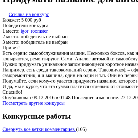
Ссылка на конкурс
Бюджет:
5 000
руб
Победители конкурса
1 место:
igor­_ro­om­ster
2 место:
победитель не выбран
3 место:
победитель не выбран
Привет!
Есть сервис самообслуживания машин. Несколько боксов, как
ковыряются, ремонтируют. Сами. Аналог автомойки самообсл
Нужно придумать уникальное запоминающееся короткое название
Например, есть среди таксокомпаний сервис Таксовичкоф – офи
саморемонтник, я-и-машина, один-на-один и т.п. Они во-первых
Подумайте, если кому-то удастся придумать название, которое 
И да, мы в курсе, что эта сумма платится отдельно от стоимост
Спасибо!
Опубликован 09.12.2016 в 01:48 Последнее изменение: 27.12.20
Посмотреть другие конкурсы
Конкурсные работы
Свернуть все ветки комментариев
(
105
)