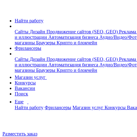
Найти работу
Сайты
Дизайн
Продвижение сайтов (SEO, GEO)
Реклама
и иллюстрации
Автоматизация бизнеса
Аудио/Видео/Фо
магазины
Браузеры
Крипто и блокчейн
Фрилансеры
Сайты
Дизайн
Продвижение сайтов (SEO, GEO)
Реклама
и иллюстрации
Автоматизация бизнеса
Аудио/Видео/Фо
магазины
Браузеры
Крипто и блокчейн
Магазин услуг
Конкурсы
Вакансии
Поиск
Еще
Найти работу
Фрилансеры
Магазин услуг
Конкурсы
Вак
Разместить заказ