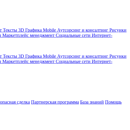
кт
Тексты
3D Графика
Mobile
Аутсорсинг и консалтинг
Рисунки
ы
Маркетплейс менеджмент
Социальные сети
Интернет-
кт
Тексты
3D Графика
Mobile
Аутсорсинг и консалтинг
Рисунки
ы
Маркетплейс менеджмент
Социальные сети
Интернет-
зопасная сделка
Партнерская программа
База знаний
Помощь