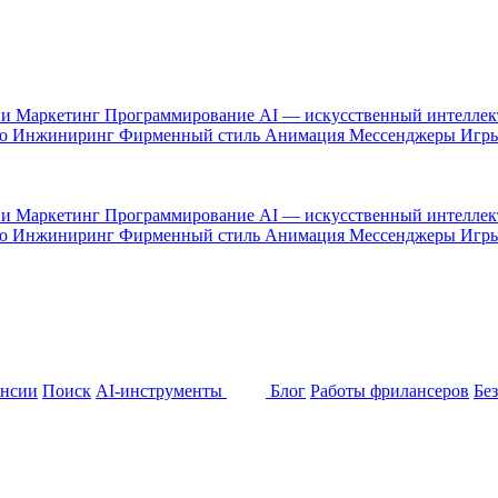
 и Маркетинг
Программирование
AI — искусственный интелле
то
Инжиниринг
Фирменный стиль
Анимация
Мессенджеры
Игр
 и Маркетинг
Программирование
AI — искусственный интелле
то
Инжиниринг
Фирменный стиль
Анимация
Мессенджеры
Игр
ансии
Поиск
AI-инструменты
Блог
Работы фрилансеров
Бе