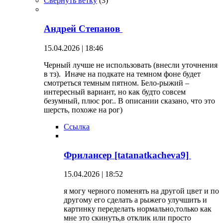
Свернуть ветку
(
3
)
Андрей Степанов
15.04.2026 | 18:46
Черный лучше не использовать (внесли уточнения
в тз). Иначе на подкате на темном фоне будет
смотреться темным пятном. Бело-рыжий –
интересный вариант, но как будто совсем
безумный, плюс рог.. В описании сказано, что это
шерсть, похоже на рог)
Ссылка
Фрилансер [tatanatkacheva9]
15.04.2026 | 18:52
я могу черного поменять на другой цвет и по
другому его сделать а рыжего улучшить и
картинку переделать нормально,только как
мне это скинуть,в отклик или просто