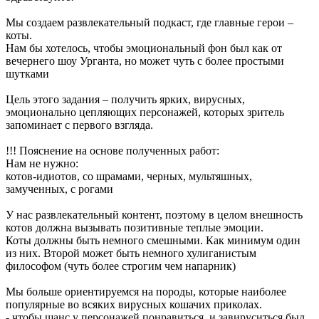
Мы создаем развлекательный подкаст, где главные герои –
коты.
Нам бы хотелось, чтобы эмоциональный фон был как от
вечернего шоу Урганта, но может чуть с более простыми
шутками
Цель этого задания – получить ярких, вирусных,
эмоционально цепляющих персонажей, которых зритель
запоминает с первого взгляда.
!!! Пояснение на основе полученных работ:
Нам не нужно:
котов-идиотов, со шрамами, черных, мультяшных,
замученных, с рогами
У нас развлекательный контент, поэтому в целом внешность
котов должна вызывать позитивные теплые эмоции.
Коты должны быть немного смешными. Как минимум один
из них. Второй может быть немного хулиганистым
философом (чуть более строгим чем напарник)
Мы больше ориентируемся на породы, которые наиболее
популярные во всяких вирусных кошачих приколах.
- чтобы шанс у персонажей понравиться и завируситься был