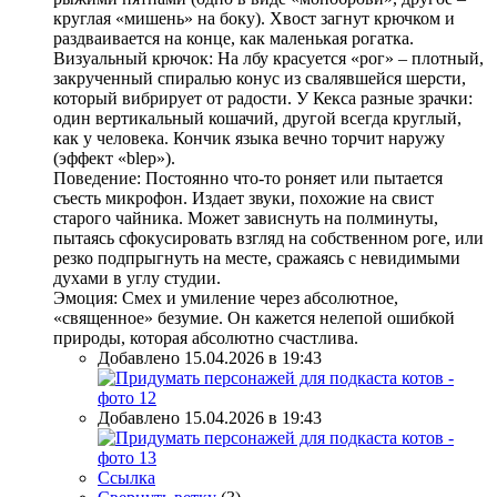
круглая «мишень» на боку). Хвост загнут крючком и
раздваивается на конце, как маленькая рогатка.
Визуальный крючок: На лбу красуется «рог» – плотный,
закрученный спиралью конус из свалявшейся шерсти,
который вибрирует от радости. У Кекса разные зрачки:
один вертикальный кошачий, другой всегда круглый,
как у человека. Кончик языка вечно торчит наружу
(эффект «blep»).
Поведение: Постоянно что-то роняет или пытается
съесть микрофон. Издает звуки, похожие на свист
старого чайника. Может зависнуть на полминуты,
пытаясь сфокусировать взгляд на собственном роге, или
резко подпрыгнуть на месте, сражаясь с невидимыми
духами в углу студии.
Эмоция: Смех и умиление через абсолютное,
«священное» безумие. Он кажется нелепой ошибкой
природы, которая абсолютно счастлива.
Добавлено 15.04.2026 в 19:43
Добавлено 15.04.2026 в 19:43
Ссылка