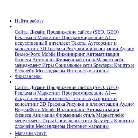
Найти работу
Сайты
Дизайн
Продвижение сайтов (SEO, GEO)
Реклама и Маркетинг
Программирование
AI —
искусственный интеллект
Тексты
Аутсорсинг и
консалтинг
3D Графика
Рисунки и иллюстрации
Аудио/
Видео/Фото
Mobile
Инжиниринг
Автоматизация
бизнеса
Анимация
Фирменный стиль
Маркетплейс
менеджмент
Игры
Социальные сети
Браузеры
Крипто и
блокчейн
Мессенджеры
Интернет-магазины
Фрилансеры
Сайты
Дизайн
Продвижение сайтов (SEO, GEO)
Реклама и Маркетинг
Программирование
AI —
искусственный интеллект
Тексты
Аутсорсинг и
консалтинг
3D Графика
Рисунки и иллюстрации
Аудио/
Видео/Фото
Mobile
Инжиниринг
Автоматизация
бизнеса
Анимация
Фирменный стиль
Маркетплейс
менеджмент
Игры
Социальные сети
Браузеры
Крипто и
блокчейн
Мессенджеры
Интернет-магазины
Магазин услуг