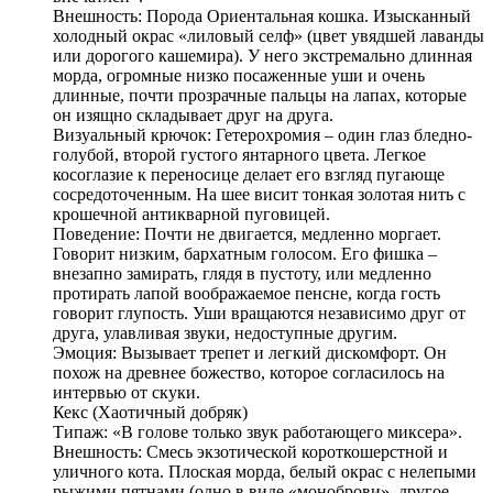
Внешность: Порода Ориентальная кошка. Изысканный
холодный окрас «лиловый селф» (цвет увядшей лаванды
или дорогого кашемира). У него экстремально длинная
морда, огромные низко посаженные уши и очень
длинные, почти прозрачные пальцы на лапах, которые
он изящно складывает друг на друга.
Визуальный крючок: Гетерохромия – один глаз бледно-
голубой, второй густого янтарного цвета. Легкое
косоглазие к переносице делает его взгляд пугающе
сосредоточенным. На шее висит тонкая золотая нить с
крошечной антикварной пуговицей.
Поведение: Почти не двигается, медленно моргает.
Говорит низким, бархатным голосом. Его фишка –
внезапно замирать, глядя в пустоту, или медленно
протирать лапой воображаемое пенсне, когда гость
говорит глупость. Уши вращаются независимо друг от
друга, улавливая звуки, недоступные другим.
Эмоция: Вызывает трепет и легкий дискомфорт. Он
похож на древнее божество, которое согласилось на
интервью от скуки.
Кекс (Хаотичный добряк)
Типаж: «В голове только звук работающего миксера».
Внешность: Смесь экзотической короткошерстной и
уличного кота. Плоская морда, белый окрас с нелепыми
рыжими пятнами (одно в виде «моноброви», другое –