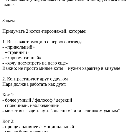
выше.
Задача
Придумать 2 котов-персонажей, которые:
1. Вызывают эмоцию с первого взгляда
- «прикольный»
- «странный»
- «харизматичный»
- «хочу посмотреть на него еще»
Важно: не просто милые коты – нужен характер в визуале
2. Контрастируют друг с другом
Пара должна работать как дуэт:
Кот 1:
- более умный / философ / дерзкий
- спокойный, наблюдающий
- может выглядеть чуть "опасным" или "слишком умным"
Кот 2:
- проще / наивнее / эмоциональный
- может быть нелепым