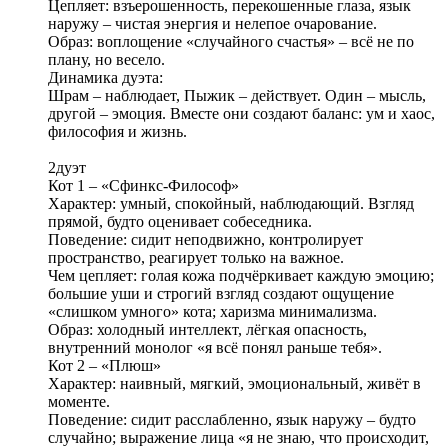
Цепляет: взъерошенность, перекошенные глаза, язык
наружу – чистая энергия и нелепое очарование.
Образ: воплощение «случайного счастья» – всё не по
плану, но весело.
Динамика дуэта:
Шрам – наблюдает, Пыжик – действует. Один – мысль,
другой – эмоция. Вместе они создают баланс: ум и хаос,
философия и жизнь.
2дуэт
Кот 1 – «Сфинкс‑Философ»
Характер: умный, спокойный, наблюдающий. Взгляд
прямой, будто оценивает собеседника.
Поведение: сидит неподвижно, контролирует
пространство, реагирует только на важное.
Чем цепляет: голая кожа подчёркивает каждую эмоцию;
большие уши и строгий взгляд создают ощущение
«слишком умного» кота; харизма минимализма.
Образ: холодный интеллект, лёгкая опасность,
внутренний монолог «я всё понял раньше тебя».
Кот 2 – «Плюш»
Характер: наивный, мягкий, эмоциональный, живёт в
моменте.
Поведение: сидит расслабленно, язык наружу – будто
случайно; выражение лица «я не знаю, что происходит,