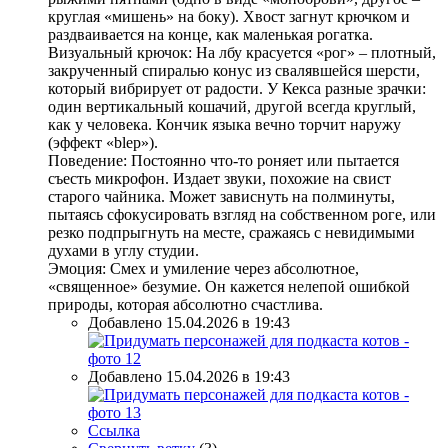
круглая «мишень» на боку). Хвост загнут крючком и
раздваивается на конце, как маленькая рогатка.
Визуальный крючок: На лбу красуется «рог» – плотный,
закрученный спиралью конус из свалявшейся шерсти,
который вибрирует от радости. У Кекса разные зрачки:
один вертикальный кошачий, другой всегда круглый,
как у человека. Кончик языка вечно торчит наружу
(эффект «blep»).
Поведение: Постоянно что-то роняет или пытается
съесть микрофон. Издает звуки, похожие на свист
старого чайника. Может зависнуть на полминуты,
пытаясь сфокусировать взгляд на собственном роге, или
резко подпрыгнуть на месте, сражаясь с невидимыми
духами в углу студии.
Эмоция: Смех и умиление через абсолютное,
«священное» безумие. Он кажется нелепой ошибкой
природы, которая абсолютно счастлива.
Добавлено 15.04.2026 в 19:43
Добавлено 15.04.2026 в 19:43
Ссылка