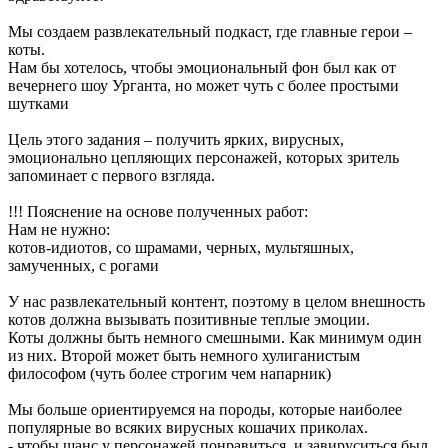
Мы создаем развлекательный подкаст, где главные герои –
коты.
Нам бы хотелось, чтобы эмоциональный фон был как от
вечернего шоу Урганта, но может чуть с более простыми
шутками
Цель этого задания – получить ярких, вирусных,
эмоционально цепляющих персонажей, которых зритель
запоминает с первого взгляда.
!!! Пояснение на основе полученных работ:
Нам не нужно:
котов-идиотов, со шрамами, черных, мультяшных,
замученных, с рогами
У нас развлекательный контент, поэтому в целом внешность
котов должна вызывать позитивные теплые эмоции.
Коты должны быть немного смешными. Как минимум один
из них. Второй может быть немного хулиганистым
философом (чуть более строгим чем напарник)
Мы больше ориентируемся на породы, которые наиболее
популярные во всяких вирусных кошачих приколах.
- чтобы шанс у персонажей понравиться и завируситься был