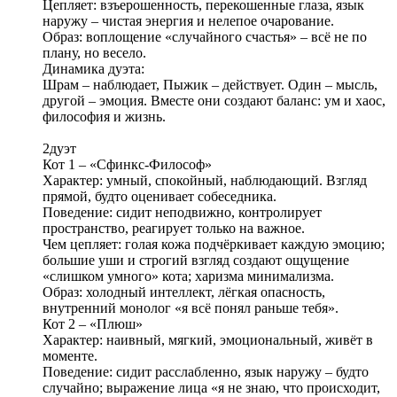
Цепляет: взъерошенность, перекошенные глаза, язык
наружу – чистая энергия и нелепое очарование.
Образ: воплощение «случайного счастья» – всё не по
плану, но весело.
Динамика дуэта:
Шрам – наблюдает, Пыжик – действует. Один – мысль,
другой – эмоция. Вместе они создают баланс: ум и хаос,
философия и жизнь.
2дуэт
Кот 1 – «Сфинкс‑Философ»
Характер: умный, спокойный, наблюдающий. Взгляд
прямой, будто оценивает собеседника.
Поведение: сидит неподвижно, контролирует
пространство, реагирует только на важное.
Чем цепляет: голая кожа подчёркивает каждую эмоцию;
большие уши и строгий взгляд создают ощущение
«слишком умного» кота; харизма минимализма.
Образ: холодный интеллект, лёгкая опасность,
внутренний монолог «я всё понял раньше тебя».
Кот 2 – «Плюш»
Характер: наивный, мягкий, эмоциональный, живёт в
моменте.
Поведение: сидит расслабленно, язык наружу – будто
случайно; выражение лица «я не знаю, что происходит,