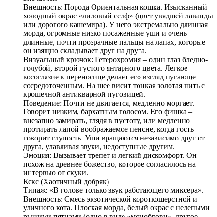
Внешность: Порода Ориентальная кошка. Изысканный
холодный окрас «лиловый селф» (цвет увядшей лаванды
или дорогого кашемира). У него экстремально длинная
морда, огромные низко посаженные уши и очень
длинные, почти прозрачные пальцы на лапах, которые
он изящно складывает друг на друга.
Визуальный крючок: Гетерохромия – один глаз бледно-
голубой, второй густого янтарного цвета. Легкое
косоглазие к переносице делает его взгляд пугающе
сосредоточенным. На шее висит тонкая золотая нить с
крошечной антикварной пуговицей.
Поведение: Почти не двигается, медленно моргает.
Говорит низким, бархатным голосом. Его фишка –
внезапно замирать, глядя в пустоту, или медленно
протирать лапой воображаемое пенсне, когда гость
говорит глупость. Уши вращаются независимо друг от
друга, улавливая звуки, недоступные другим.
Эмоция: Вызывает трепет и легкий дискомфорт. Он
похож на древнее божество, которое согласилось на
интервью от скуки.
Кекс (Хаотичный добряк)
Типаж: «В голове только звук работающего миксера».
Внешность: Смесь экзотической короткошерстной и
уличного кота. Плоская морда, белый окрас с нелепыми
рыжими пятнами (одно в виде «моноброви», другое –