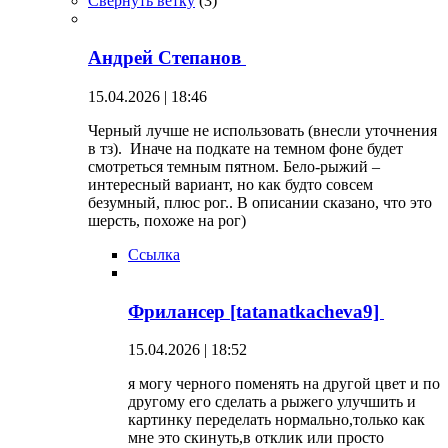
Свернуть ветку
(
3
)
Андрей Степанов
15.04.2026 | 18:46
Черный лучше не использовать (внесли уточнения
в тз). Иначе на подкате на темном фоне будет
смотреться темным пятном. Бело-рыжий –
интересный вариант, но как будто совсем
безумный, плюс рог.. В описании сказано, что это
шерсть, похоже на рог)
Ссылка
Фрилансер [tatanatkacheva9]
15.04.2026 | 18:52
я могу черного поменять на другой цвет и по
другому его сделать а рыжего улучшить и
картинку переделать нормально,только как
мне это скинуть,в отклик или просто