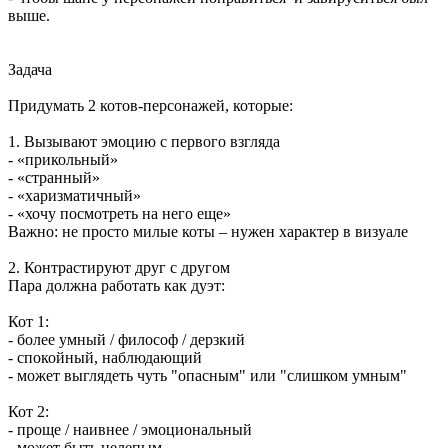
выше.
Задача
Придумать 2 котов-персонажей, которые:
1. Вызывают эмоцию с первого взгляда
- «прикольный»
- «странный»
- «харизматичный»
- «хочу посмотреть на него еще»
Важно: не просто милые коты – нужен характер в визуале
2. Контрастируют друг с другом
Пара должна работать как дуэт:
Кот 1:
- более умный / философ / дерзкий
- спокойный, наблюдающий
- может выглядеть чуть "опасным" или "слишком умным"
Кот 2:
- проще / наивнее / эмоциональный
- может быть нелепым