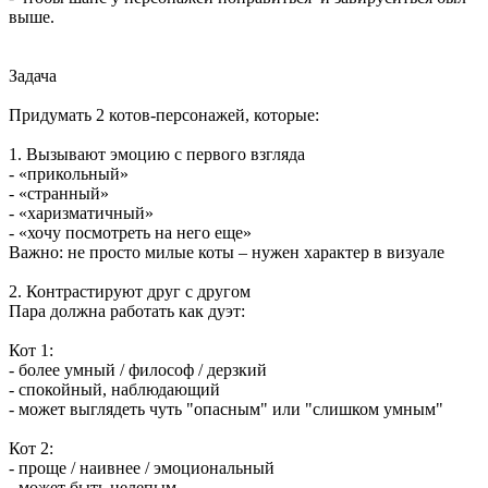
выше.
Задача
Придумать 2 котов-персонажей, которые:
1. Вызывают эмоцию с первого взгляда
- «прикольный»
- «странный»
- «харизматичный»
- «хочу посмотреть на него еще»
Важно: не просто милые коты – нужен характер в визуале
2. Контрастируют друг с другом
Пара должна работать как дуэт:
Кот 1:
- более умный / философ / дерзкий
- спокойный, наблюдающий
- может выглядеть чуть "опасным" или "слишком умным"
Кот 2:
- проще / наивнее / эмоциональный
- может быть нелепым