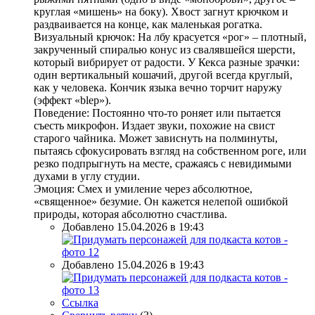
круглая «мишень» на боку). Хвост загнут крючком и
раздваивается на конце, как маленькая рогатка.
Визуальный крючок: На лбу красуется «рог» – плотный,
закрученный спиралью конус из свалявшейся шерсти,
который вибрирует от радости. У Кекса разные зрачки:
один вертикальный кошачий, другой всегда круглый,
как у человека. Кончик языка вечно торчит наружу
(эффект «blep»).
Поведение: Постоянно что-то роняет или пытается
съесть микрофон. Издает звуки, похожие на свист
старого чайника. Может зависнуть на полминуты,
пытаясь сфокусировать взгляд на собственном роге, или
резко подпрыгнуть на месте, сражаясь с невидимыми
духами в углу студии.
Эмоция: Смех и умиление через абсолютное,
«священное» безумие. Он кажется нелепой ошибкой
природы, которая абсолютно счастлива.
Добавлено 15.04.2026 в 19:43
Добавлено 15.04.2026 в 19:43
Ссылка