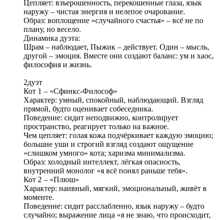
Цепляет: взъерошенность, перекошенные глаза, язык
наружу – чистая энергия и нелепое очарование.
Образ: воплощение «случайного счастья» – всё не по
плану, но весело.
Динамика дуэта:
Шрам – наблюдает, Пыжик – действует. Один – мысль,
другой – эмоция. Вместе они создают баланс: ум и хаос,
философия и жизнь.
2дуэт
Кот 1 – «Сфинкс‑Философ»
Характер: умный, спокойный, наблюдающий. Взгляд
прямой, будто оценивает собеседника.
Поведение: сидит неподвижно, контролирует
пространство, реагирует только на важное.
Чем цепляет: голая кожа подчёркивает каждую эмоцию;
большие уши и строгий взгляд создают ощущение
«слишком умного» кота; харизма минимализма.
Образ: холодный интеллект, лёгкая опасность,
внутренний монолог «я всё понял раньше тебя».
Кот 2 – «Плюш»
Характер: наивный, мягкий, эмоциональный, живёт в
моменте.
Поведение: сидит расслабленно, язык наружу – будто
случайно; выражение лица «я не знаю, что происходит,