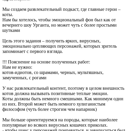
Мы создаем развлекательный подкаст, где главные герои –
коты.
Нам бы хотелось, чтобы эмоциональный фон был как от
вечернего шоу Урганта, но может чуть с более простыми
шутками
Цель этого задания – получить ярких, вирусных,
эмоционально цепляющих персонажей, которых зритель
запоминает с первого взгляда.
!!! Пояснение на основе полученных работ:
Нам не нужно:
котов-идиотов, со шрамами, черных, мультяшных,
замученных, с рогами
У нас развлекательный контент, поэтому в целом внешность
котов должна вызывать позитивные теплые эмоции.
Коты должны быть немного смешными. Как минимум один
из них. Второй может быть немного хулиганистым
философом (чуть более строгим чем напарник)
Мы больше ориентируемся на породы, которые наиболее
популярные во всяких вирусных кошачих приколах.
- чтобы шанс у персонажей понравиться и завируситься был