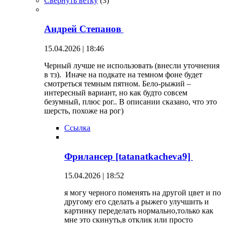
Свернуть ветку
(
3
)
Андрей Степанов
15.04.2026 | 18:46
Черный лучше не использовать (внесли уточнения
в тз). Иначе на подкате на темном фоне будет
смотреться темным пятном. Бело-рыжий –
интересный вариант, но как будто совсем
безумный, плюс рог.. В описании сказано, что это
шерсть, похоже на рог)
Ссылка
Фрилансер [tatanatkacheva9]
15.04.2026 | 18:52
я могу черного поменять на другой цвет и по
другому его сделать а рыжего улучшить и
картинку переделать нормально,только как
мне это скинуть,в отклик или просто