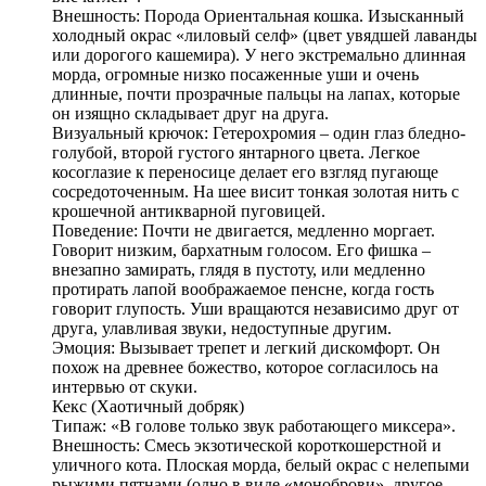
Внешность: Порода Ориентальная кошка. Изысканный
холодный окрас «лиловый селф» (цвет увядшей лаванды
или дорогого кашемира). У него экстремально длинная
морда, огромные низко посаженные уши и очень
длинные, почти прозрачные пальцы на лапах, которые
он изящно складывает друг на друга.
Визуальный крючок: Гетерохромия – один глаз бледно-
голубой, второй густого янтарного цвета. Легкое
косоглазие к переносице делает его взгляд пугающе
сосредоточенным. На шее висит тонкая золотая нить с
крошечной антикварной пуговицей.
Поведение: Почти не двигается, медленно моргает.
Говорит низким, бархатным голосом. Его фишка –
внезапно замирать, глядя в пустоту, или медленно
протирать лапой воображаемое пенсне, когда гость
говорит глупость. Уши вращаются независимо друг от
друга, улавливая звуки, недоступные другим.
Эмоция: Вызывает трепет и легкий дискомфорт. Он
похож на древнее божество, которое согласилось на
интервью от скуки.
Кекс (Хаотичный добряк)
Типаж: «В голове только звук работающего миксера».
Внешность: Смесь экзотической короткошерстной и
уличного кота. Плоская морда, белый окрас с нелепыми
рыжими пятнами (одно в виде «моноброви», другое –