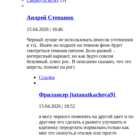
Свернуть ветку
(
3
)
Андрей Степанов
15.04.2026 | 18:46
Черный лучше не использовать (внесли уточнения
в тз). Иначе на подкате на темном фоне будет
смотреться темным пятном. Бело-рыжий –
интересный вариант, но как будто совсем
безумный, плюс рог.. В описании сказано, что это
шерсть, похоже на рог)
Ссылка
Фрилансер [tatanatkacheva9]
15.04.2026 | 18:52
я могу черного поменять на другой цвет и по
другому его сделать а рыжего улучшить и
картинку переделать нормально,только как
мне это скинуть,в отклик или просто