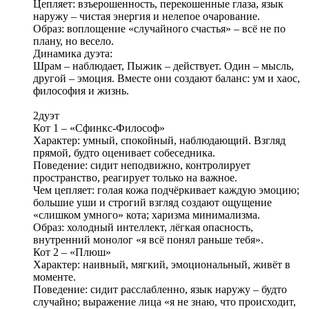
Цепляет: взъерошенность, перекошенные глаза, язык
наружу – чистая энергия и нелепое очарование.
Образ: воплощение «случайного счастья» – всё не по
плану, но весело.
Динамика дуэта:
Шрам – наблюдает, Пыжик – действует. Один – мысль,
другой – эмоция. Вместе они создают баланс: ум и хаос,
философия и жизнь.
2дуэт
Кот 1 – «Сфинкс‑Философ»
Характер: умный, спокойный, наблюдающий. Взгляд
прямой, будто оценивает собеседника.
Поведение: сидит неподвижно, контролирует
пространство, реагирует только на важное.
Чем цепляет: голая кожа подчёркивает каждую эмоцию;
большие уши и строгий взгляд создают ощущение
«слишком умного» кота; харизма минимализма.
Образ: холодный интеллект, лёгкая опасность,
внутренний монолог «я всё понял раньше тебя».
Кот 2 – «Плюш»
Характер: наивный, мягкий, эмоциональный, живёт в
моменте.
Поведение: сидит расслабленно, язык наружу – будто
случайно; выражение лица «я не знаю, что происходит,