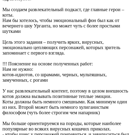
Мы создаем развлекательный подкаст, где главные герои –
коты.
Нам бы хотелось, чтобы эмоциональный фон был как от
вечернего шоу Урганта, но может чуть с более простыми
шутками
Цель этого задания – получить ярких, вирусных,
эмоционально цепляющих персонажей, которых зритель
запоминает с первого взгляда.
!!! Пояснение на основе полученных работ:
Нам не нужно:
котов-идиотов, со шрамами, черных, мультяшных,
замученных, с рогами
У нас развлекательный контент, поэтому в целом внешность
котов должна вызывать позитивные теплые эмоции.
Коты должны быть немного смешными. Как минимум один
из них. Второй может быть немного хулиганистым
философом (чуть более строгим чем напарник)
Мы больше ориентируемся на породы, которые наиболее
популярные во всяких вирусных кошачих приколах.
- чтобы шанс у персонажей понравиться и завируситься был