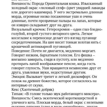
Внешность: Порода Ориентальная кошка. Изысканный
холодный окрас «лиловый селф» (цвет увядшей лаванды
или дорогого кашемира). У него экстремально длинная
морда, огромные низко посаженные уши и очень
длинные, почти прозрачные пальцы на лапах, которые
он изящно складывает друг на друга.
Визуальный крючок: Гетерохромия – один глаз бледно-
голубой, второй густого янтарного цвета. Легкое
косоглазие к переносице делает его взгляд пугающе
сосредоточенным. На шее висит тонкая золотая нить с
крошечной антикварной пуговицей.
Поведение: Почти не двигается, медленно моргает.
Говорит низким, бархатным голосом. Его фишка –
внезапно замирать, глядя в пустоту, или медленно
протирать лапой воображаемое пенсне, когда гость
говорит глупость. Уши вращаются независимо друг от
друга, улавливая звуки, недоступные другим.
Эмоция: Вызывает трепет и легкий дискомфорт. Он
похож на древнее божество, которое согласилось на
интервью от скуки.
Кекс (Хаотичный добряк)
Типаж: «В голове только звук работающего миксера».
Внешность: Смесь экзотической короткошерстной и
уличного кота. Плоская морда, белый окрас с нелепыми
рыжими пятнами (одно в виде «моноброви», другое –