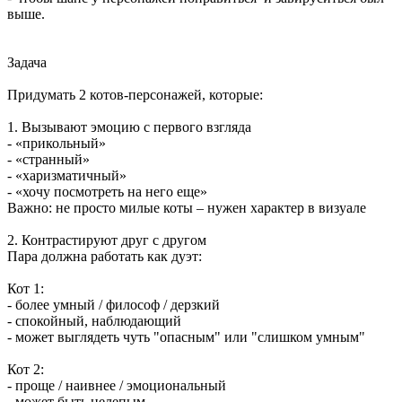
выше.
Задача
Придумать 2 котов-персонажей, которые:
1. Вызывают эмоцию с первого взгляда
- «прикольный»
- «странный»
- «харизматичный»
- «хочу посмотреть на него еще»
Важно: не просто милые коты – нужен характер в визуале
2. Контрастируют друг с другом
Пара должна работать как дуэт:
Кот 1:
- более умный / философ / дерзкий
- спокойный, наблюдающий
- может выглядеть чуть "опасным" или "слишком умным"
Кот 2:
- проще / наивнее / эмоциональный
- может быть нелепым