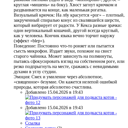
круглая «мишень» на боку). Хвост загнут крючком и
раздваивается на конце, как маленькая рогатка.
Визуальный крючок: На лбу красуется «рог» – плотный,
закрученный спиралью конус из свалявшейся шерсти,
который вибрирует от радости. У Кекса разные зрачки:
один вертикальный кошачий, другой всегда круглый,
как у человека. Кончик языка вечно торчит наружу
(эффект «blep»).
Поведение: Постоянно что-то роняет или пытается
съесть микрофон. Издает звуки, похожие на свист
старого чайника. Может зависнуть на полминуты,
пытаясь сфокусировать взгляд на собственном роге, или
резко подпрыгнуть на месте, сражаясь с невидимыми
духами в углу студии.
Эмоция: Смех и умиление через абсолютное,
«священное» безумие. Он кажется нелепой ошибкой
природы, которая абсолютно счастлива.
Добавлено 15.04.2026 в 19:43
Добавлено 15.04.2026 в 19:43
Ссылка