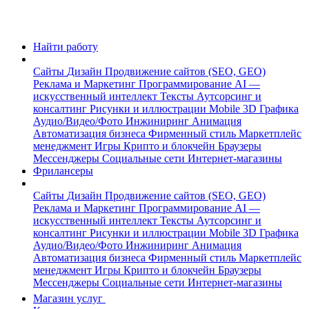
Найти работу
Сайты
Дизайн
Продвижение сайтов (SEO, GEO)
Реклама и Маркетинг
Программирование
AI —
искусственный интеллект
Тексты
Аутсорсинг и
консалтинг
Рисунки и иллюстрации
Mobile
3D Графика
Аудио/Видео/Фото
Инжиниринг
Анимация
Автоматизация бизнеса
Фирменный стиль
Маркетплейс
менеджмент
Игры
Крипто и блокчейн
Браузеры
Мессенджеры
Социальные сети
Интернет-магазины
Фрилансеры
Сайты
Дизайн
Продвижение сайтов (SEO, GEO)
Реклама и Маркетинг
Программирование
AI —
искусственный интеллект
Тексты
Аутсорсинг и
консалтинг
Рисунки и иллюстрации
Mobile
3D Графика
Аудио/Видео/Фото
Инжиниринг
Анимация
Автоматизация бизнеса
Фирменный стиль
Маркетплейс
менеджмент
Игры
Крипто и блокчейн
Браузеры
Мессенджеры
Социальные сети
Интернет-магазины
Магазин услуг