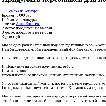
Ссылка на конкурс
Бюджет:
5 000
руб
Победители конкурса
1 место:
Ан­на Ко­вале­ва
2 место:
победитель не выбран
3 место:
победитель не выбран
Здравствуйте!
Мы создаем развлекательный подкаст, где главные герои – коты
Нам бы хотелось, чтобы эмоциональный фон был как от вечерн
Цель этого задания – получить ярких, вирусных, эмоционально
!!! Пояснение на основе полученных работ:
Нам не нужно:
котов-идиотов, со шрамами, черных, мультяшных, замученных,
У нас развлекательный контент, поэтому в целом внешность к
Коты должны быть немного смешными. Как минимум один из н
Мы больше ориентируемся на породы, которые наиболее попул
- чтобы шанс у персонажей понравиться и завируситься был в