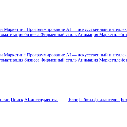
 и Маркетинг
Программирование
AI — искусственный интелле
оматизация бизнеса
Фирменный стиль
Анимация
Маркетплейс
 и Маркетинг
Программирование
AI — искусственный интелле
оматизация бизнеса
Фирменный стиль
Анимация
Маркетплейс
ансии
Поиск
AI-инструменты
Блог
Работы фрилансеров
Бе