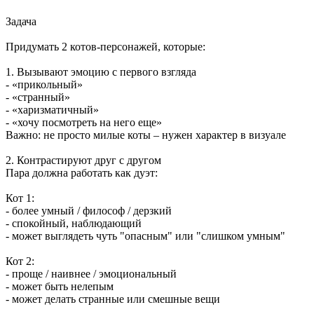
Задача
Придумать 2 котов-персонажей, которые:
1. Вызывают эмоцию с первого взгляда
- «прикольный»
- «странный»
- «харизматичный»
- «хочу посмотреть на него еще»
Важно: не просто милые коты – нужен характер в визуале
2. Контрастируют друг с другом
Пара должна работать как дуэт:
Кот 1:
- более умный / философ / дерзкий
- спокойный, наблюдающий
- может выглядеть чуть "опасным" или "слишком умным"
Кот 2:
- проще / наивнее / эмоциональный
- может быть нелепым
- может делать странные или смешные вещи