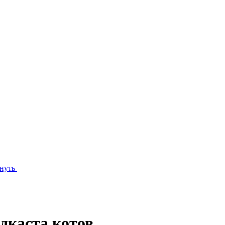
нуть
дкаста котов