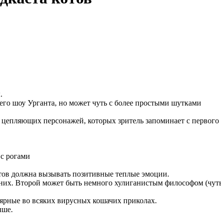
.
его шоу Урганта, но может чуть с более простыми шутками
 цепляющих персонажей, которых зритель запоминает с первого 
 с рогами
отов должна вызывать позитивные теплые эмоции.
их. Второй может быть немного хулиганистым философом (чуть
ярные во всяких вирусных кошачих приколах.
ыше.