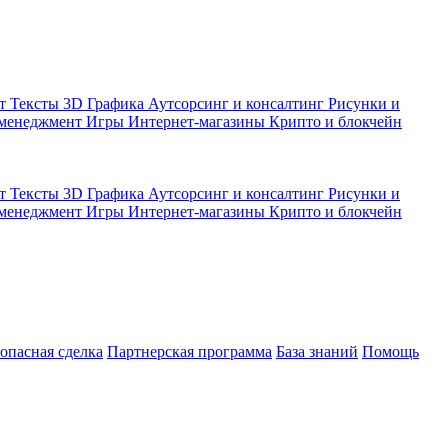
кт
Тексты
3D Графика
Аутсорсинг и консалтинг
Рисунки и
 менеджмент
Игры
Интернет-магазины
Крипто и блокчейн
кт
Тексты
3D Графика
Аутсорсинг и консалтинг
Рисунки и
 менеджмент
Игры
Интернет-магазины
Крипто и блокчейн
зопасная сделка
Партнерская программа
База знаний
Помощь