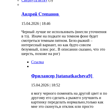
Свернуть ветку
(
3
)
Андрей Степанов
15.04.2026 | 18:46
Черный лучше не использовать (внесли уточнения
в тз). Иначе на подкате на темном фоне будет
смотреться темным пятном. Бело-рыжий –
интересный вариант, но как будто совсем
безумный, плюс рог.. В описании сказано, что это
шерсть, похоже на рог)
Ссылка
Фрилансер [tatanatkacheva9]
15.04.2026 | 18:52
я могу черного поменять на другой цвет и по
другому его сделать а рыжего улучшить и
картинку переделать нормально,только как
мне это скинуть,в отклик или просто