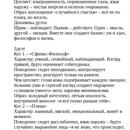
Цепляет: взъерошенность, перекошенные глаза, язык
наружу – чистая энергия и нелепое очарование.
Образ: воплощение «случайного счастья» – всё не по
плану, но весело.
Динамика дуэта:
Шрам – наблюдает, Пыжик – действует. Один – мысль,
другой – эмоция. Вместе они создают баланс: ум и хаос,
философия и жизнь.
2дуэт
Кот 1 – «Сфинкс‑Философ»
Характер: умный, спокойный, наблюдающий. Взгляд
прямой, будто оценивает собеседника.
Поведение: сидит неподвижно, контролирует
пространство, реагирует только на важное.
Чем цепляет: голая кожа подчёркивает каждую эмоцию;
большие уши и строгий взгляд создают ощущение
«слишком умного» кота; харизма минимализма.
Образ: холодный интеллект, лёгкая опасность,
внутренний монолог «я всё понял раньше тебя».
Кот 2 – «Плюш»
Характер: наивный, мягкий, эмоциональный, живёт в
моменте.
Поведение: сидит расслабленно, язык наружу – будто
случайно; выражение лица «я не знаю, что происходит,