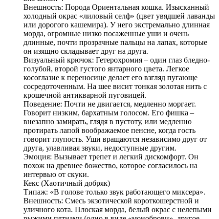
Внешность: Порода Ориентальная кошка. Изысканный
холодный окрас «лиловый селф» (цвет увядшей лаванды
или дорогого кашемира). У него экстремально длинная
морда, огромные низко посаженные уши и очень
длинные, почти прозрачные пальцы на лапах, которые
он изящно складывает друг на друга.
Визуальный крючок: Гетерохромия – один глаз бледно-
голубой, второй густого янтарного цвета. Легкое
косоглазие к переносице делает его взгляд пугающе
сосредоточенным. На шее висит тонкая золотая нить с
крошечной антикварной пуговицей.
Поведение: Почти не двигается, медленно моргает.
Говорит низким, бархатным голосом. Его фишка –
внезапно замирать, глядя в пустоту, или медленно
протирать лапой воображаемое пенсне, когда гость
говорит глупость. Уши вращаются независимо друг от
друга, улавливая звуки, недоступные другим.
Эмоция: Вызывает трепет и легкий дискомфорт. Он
похож на древнее божество, которое согласилось на
интервью от скуки.
Кекс (Хаотичный добряк)
Типаж: «В голове только звук работающего миксера».
Внешность: Смесь экзотической короткошерстной и
уличного кота. Плоская морда, белый окрас с нелепыми
рыжими пятнами (одно в виде «моноброви», другое –