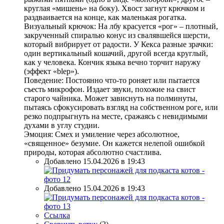
круглая «мишень» на боку). Хвост загнут крючком и
раздваивается на конце, как маленькая рогатка.
Визуальный крючок: На лбу красуется «рог» – плотный,
закрученный спиралью конус из свалявшейся шерсти,
который вибрирует от радости. У Кекса разные зрачки:
один вертикальный кошачий, другой всегда круглый,
как у человека. Кончик языка вечно торчит наружу
(эффект «blep»).
Поведение: Постоянно что-то роняет или пытается
съесть микрофон. Издает звуки, похожие на свист
старого чайника. Может зависнуть на полминуты,
пытаясь сфокусировать взгляд на собственном роге, или
резко подпрыгнуть на месте, сражаясь с невидимыми
духами в углу студии.
Эмоция: Смех и умиление через абсолютное,
«священное» безумие. Он кажется нелепой ошибкой
природы, которая абсолютно счастлива.
Добавлено 15.04.2026 в 19:43
Добавлено 15.04.2026 в 19:43
Ссылка