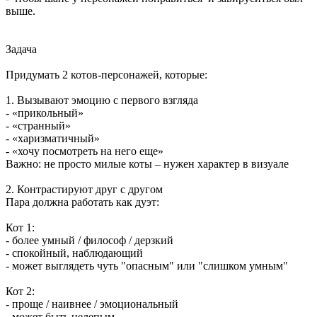
выше.
Задача
Придумать 2 котов-персонажей, которые:
1. Вызывают эмоцию с первого взгляда
- «прикольный»
- «странный»
- «харизматичный»
- «хочу посмотреть на него еще»
Важно: не просто милые коты – нужен характер в визуале
2. Контрастируют друг с другом
Пара должна работать как дуэт:
Кот 1:
- более умный / философ / дерзкий
- спокойный, наблюдающий
- может выглядеть чуть "опасным" или "слишком умным"
Кот 2:
- проще / наивнее / эмоциональный
- может быть нелепым