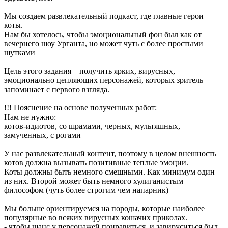
Мы создаем развлекательный подкаст, где главные герои –
коты.
Нам бы хотелось, чтобы эмоциональный фон был как от
вечернего шоу Урганта, но может чуть с более простыми
шутками
Цель этого задания – получить ярких, вирусных,
эмоционально цепляющих персонажей, которых зритель
запоминает с первого взгляда.
!!! Пояснение на основе полученных работ:
Нам не нужно:
котов-идиотов, со шрамами, черных, мультяшных,
замученных, с рогами
У нас развлекательный контент, поэтому в целом внешность
котов должна вызывать позитивные теплые эмоции.
Коты должны быть немного смешными. Как минимум один
из них. Второй может быть немного хулиганистым
философом (чуть более строгим чем напарник)
Мы больше ориентируемся на породы, которые наиболее
популярные во всяких вирусных кошачих приколах.
- чтобы шанс у персонажей понравиться и завируситься был