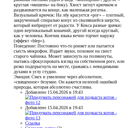
круглая «мишень» на боку). Хвост загнут крючком и
раздваивается на конце, как маленькая рогатка.
Визуальный крючок: На лбу красуется «рог» – плотный,
закрученный спиралью конус из свалявшейся шерсти,
который вибрирует от радости. У Кекса разные зрачки:
один вертикальный кошачий, другой всегда круглый,
как у человека. Кончик языка вечно торчит наружу
(эффект «blep»).
Поведение: Постоянно что-то роняет или пытается
съесть микрофон. Издает звуки, похожие на свист
старого чайника. Может зависнуть на полминуты,
пытаясь сфокусировать взгляд на собственном роге, или
резко подпрыгнуть на месте, сражаясь с невидимыми
духами в углу студии.
Эмоция: Смех и умиление через абсолютное,
«священное» безумие. Он кажется нелепой ошибкой
природы, которая абсолютно счастлива.
Добавлено 15.04.2026 в 19:43
Добавлено 15.04.2026 в 19:43
Ссылка