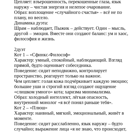
Цепляет: взъерошенность, перекошенные глаза, язык
наружу – чистая энергия и нелепое очарование.
Образ: воплощение «случайного счастья» – всё не по
плану, но весело.
Динамика дуэта:
Шрам – наблюдает, Пыжик – действует. Один – мысль,
другой – эмоция. Вместе они создают баланс: ум и хаос,
философия и жизнь.
2дуэт
Кот 1 – «Сфинкс‑Философ»
Характер: умный, спокойный, наблюдающий. Взгляд
прямой, будто оценивает собеседника.
Поведение: сидит неподвижно, контролирует
пространство, реагирует только на важное.
Чем цепляет: голая кожа подчёркивает каждую эмоцию;
большие уши и строгий взгляд создают ощущение
«слишком умного» кота; харизма минимализма.
Образ: холодный интеллект, лёгкая опасность,
внутренний монолог «я всё понял раньше тебя».
Кот 2 – «Плюш»
Характер: наивный, мягкий, эмоциональный, живёт в
моменте.
Поведение: сидит расслабленно, язык наружу – будто
случайно; выражение лица «я не знаю, что происходит,