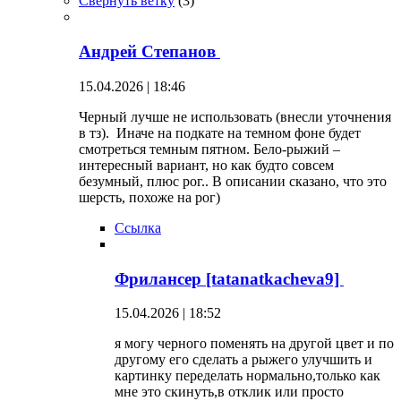
Свернуть ветку
(
3
)
Андрей Степанов
15.04.2026 | 18:46
Черный лучше не использовать (внесли уточнения
в тз). Иначе на подкате на темном фоне будет
смотреться темным пятном. Бело-рыжий –
интересный вариант, но как будто совсем
безумный, плюс рог.. В описании сказано, что это
шерсть, похоже на рог)
Ссылка
Фрилансер [tatanatkacheva9]
15.04.2026 | 18:52
я могу черного поменять на другой цвет и по
другому его сделать а рыжего улучшить и
картинку переделать нормально,только как
мне это скинуть,в отклик или просто