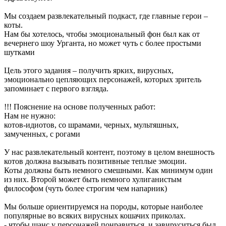
Мы создаем развлекательный подкаст, где главные герои –
коты.
Нам бы хотелось, чтобы эмоциональный фон был как от
вечернего шоу Урганта, но может чуть с более простыми
шутками
Цель этого задания – получить ярких, вирусных,
эмоционально цепляющих персонажей, которых зритель
запоминает с первого взгляда.
!!! Пояснение на основе полученных работ:
Нам не нужно:
котов-идиотов, со шрамами, черных, мультяшных,
замученных, с рогами
У нас развлекательный контент, поэтому в целом внешность
котов должна вызывать позитивные теплые эмоции.
Коты должны быть немного смешными. Как минимум один
из них. Второй может быть немного хулиганистым
философом (чуть более строгим чем напарник)
Мы больше ориентируемся на породы, которые наиболее
популярные во всяких вирусных кошачих приколах.
- чтобы шанс у персонажей понравиться и завируситься был