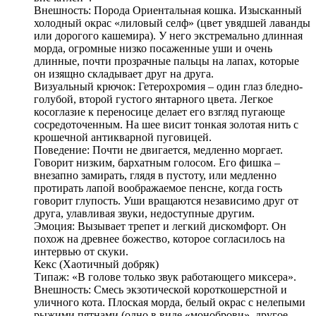
Внешность: Порода Ориентальная кошка. Изысканный
холодный окрас «лиловый селф» (цвет увядшей лаванды
или дорогого кашемира). У него экстремально длинная
морда, огромные низко посаженные уши и очень
длинные, почти прозрачные пальцы на лапах, которые
он изящно складывает друг на друга.
Визуальный крючок: Гетерохромия – один глаз бледно-
голубой, второй густого янтарного цвета. Легкое
косоглазие к переносице делает его взгляд пугающе
сосредоточенным. На шее висит тонкая золотая нить с
крошечной антикварной пуговицей.
Поведение: Почти не двигается, медленно моргает.
Говорит низким, бархатным голосом. Его фишка –
внезапно замирать, глядя в пустоту, или медленно
протирать лапой воображаемое пенсне, когда гость
говорит глупость. Уши вращаются независимо друг от
друга, улавливая звуки, недоступные другим.
Эмоция: Вызывает трепет и легкий дискомфорт. Он
похож на древнее божество, которое согласилось на
интервью от скуки.
Кекс (Хаотичный добряк)
Типаж: «В голове только звук работающего миксера».
Внешность: Смесь экзотической короткошерстной и
уличного кота. Плоская морда, белый окрас с нелепыми
рыжими пятнами (одно в виде «моноброви», другое –