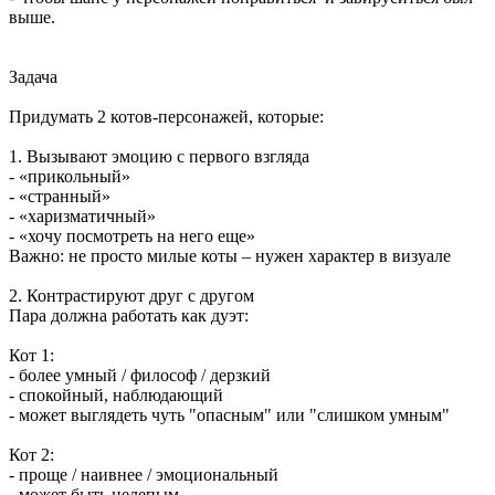
выше.
Задача
Придумать 2 котов-персонажей, которые:
1. Вызывают эмоцию с первого взгляда
- «прикольный»
- «странный»
- «харизматичный»
- «хочу посмотреть на него еще»
Важно: не просто милые коты – нужен характер в визуале
2. Контрастируют друг с другом
Пара должна работать как дуэт:
Кот 1:
- более умный / философ / дерзкий
- спокойный, наблюдающий
- может выглядеть чуть "опасным" или "слишком умным"
Кот 2:
- проще / наивнее / эмоциональный
- может быть нелепым