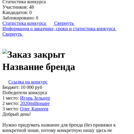
Статистика конкурса
Участников:
48
Кандидатов:
0
Заблокировано:
0
Статистика конкурса
Свернуть
Информация о заказчике,
сроки и статистика конкурса
Свернуть
Название бренда
Ссылка на конкурс
Бюджет:
10 000
руб
Победители конкурса
1 место:
Игорь Зель­цер
2 место:
202­0mil­li­ona­ire
3 место:
Олег Кар­не­ев
Добрый день!
Нужно придумать название для бренда (без привязки к
конкретной нише, потому конкретную нишу здесь не