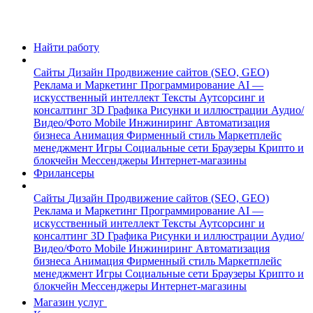
Найти работу
Сайты
Дизайн
Продвижение сайтов (SEO, GEO)
Реклама и Маркетинг
Программирование
AI —
искусственный интеллект
Тексты
Аутсорсинг и
консалтинг
3D Графика
Рисунки и иллюстрации
Аудио/
Видео/Фото
Mobile
Инжиниринг
Автоматизация
бизнеса
Анимация
Фирменный стиль
Маркетплейс
менеджмент
Игры
Социальные сети
Браузеры
Крипто и
блокчейн
Мессенджеры
Интернет-магазины
Фрилансеры
Сайты
Дизайн
Продвижение сайтов (SEO, GEO)
Реклама и Маркетинг
Программирование
AI —
искусственный интеллект
Тексты
Аутсорсинг и
консалтинг
3D Графика
Рисунки и иллюстрации
Аудио/
Видео/Фото
Mobile
Инжиниринг
Автоматизация
бизнеса
Анимация
Фирменный стиль
Маркетплейс
менеджмент
Игры
Социальные сети
Браузеры
Крипто и
блокчейн
Мессенджеры
Интернет-магазины
Магазин услуг