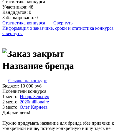
Статистика конкурса
Участников:
48
Кандидатов:
0
Заблокировано:
0
Статистика конкурса
Свернуть
Информация о заказчике,
сроки и статистика конкурса
Свернуть
Название бренда
Ссылка на конкурс
Бюджет:
10 000
руб
Победители конкурса
1 место:
Игорь Зель­цер
2 место:
202­0mil­li­ona­ire
3 место:
Олег Кар­не­ев
Добрый день!
Нужно придумать название для бренда (без привязки к
конкретной нише, потому конкретную нишу здесь не