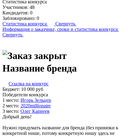
Статистика конкурса
Участников:
48
Кандидатов:
0
Заблокировано:
0
Статистика конкурса
Свернуть
Информация о заказчике,
сроки и статистика конкурса
Свернуть
Название бренда
Ссылка на конкурс
Бюджет:
10 000
руб
Победители конкурса
1 место:
Игорь Зель­цер
2 место:
202­0mil­li­ona­ire
3 место:
Олег Кар­не­ев
Добрый день!
Нужно придумать название для бренда (без привязки к
конкретной нише, потому конкретную нишу здесь не