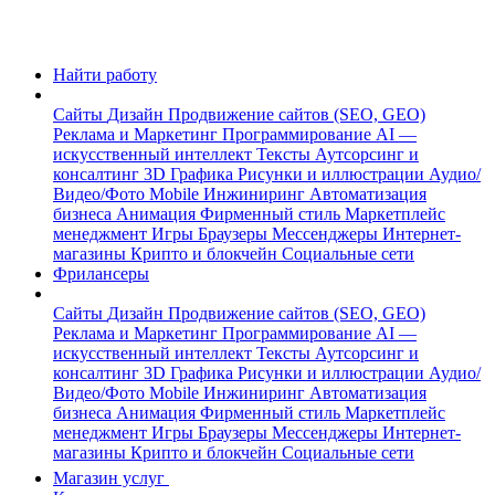
Найти работу
Сайты
Дизайн
Продвижение сайтов (SEO, GEO)
Реклама и Маркетинг
Программирование
AI —
искусственный интеллект
Тексты
Аутсорсинг и
консалтинг
3D Графика
Рисунки и иллюстрации
Аудио/
Видео/Фото
Mobile
Инжиниринг
Автоматизация
бизнеса
Анимация
Фирменный стиль
Маркетплейс
менеджмент
Игры
Браузеры
Мессенджеры
Интернет-
магазины
Крипто и блокчейн
Социальные сети
Фрилансеры
Сайты
Дизайн
Продвижение сайтов (SEO, GEO)
Реклама и Маркетинг
Программирование
AI —
искусственный интеллект
Тексты
Аутсорсинг и
консалтинг
3D Графика
Рисунки и иллюстрации
Аудио/
Видео/Фото
Mobile
Инжиниринг
Автоматизация
бизнеса
Анимация
Фирменный стиль
Маркетплейс
менеджмент
Игры
Браузеры
Мессенджеры
Интернет-
магазины
Крипто и блокчейн
Социальные сети
Магазин услуг