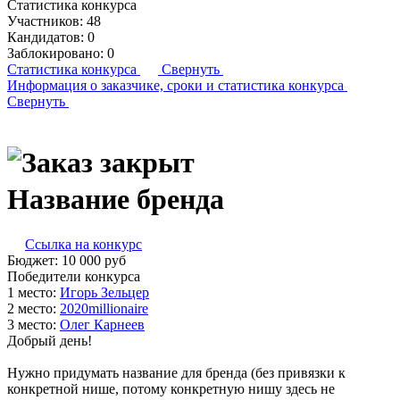
Статистика конкурса
Участников:
48
Кандидатов:
0
Заблокировано:
0
Статистика конкурса
Свернуть
Информация о заказчике,
сроки и статистика конкурса
Свернуть
Название бренда
Ссылка на конкурс
Бюджет:
10 000
руб
Победители конкурса
1 место:
Игорь Зель­цер
2 место:
202­0mil­li­ona­ire
3 место:
Олег Кар­не­ев
Добрый день!
Нужно придумать название для бренда (без привязки к
конкретной нише, потому конкретную нишу здесь не