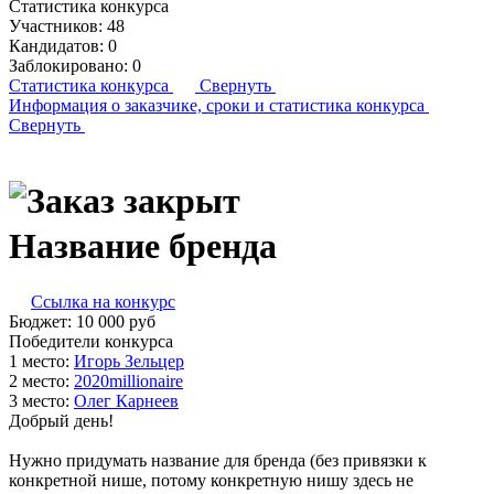
Статистика конкурса
Участников:
48
Кандидатов:
0
Заблокировано:
0
Статистика конкурса
Свернуть
Информация о заказчике,
сроки и статистика конкурса
Свернуть
Название бренда
Ссылка на конкурс
Бюджет:
10 000
руб
Победители конкурса
1 место:
Игорь Зель­цер
2 место:
202­0mil­li­ona­ire
3 место:
Олег Кар­не­ев
Добрый день!
Нужно придумать название для бренда (без привязки к
конкретной нише, потому конкретную нишу здесь не