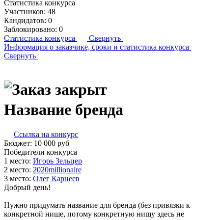
Статистика конкурса
Участников:
48
Кандидатов:
0
Заблокировано:
0
Статистика конкурса
Свернуть
Информация о заказчике,
сроки и статистика конкурса
Свернуть
Название бренда
Ссылка на конкурс
Бюджет:
10 000
руб
Победители конкурса
1 место:
Игорь Зель­цер
2 место:
202­0mil­li­ona­ire
3 место:
Олег Кар­не­ев
Добрый день!
Нужно придумать название для бренда (без привязки к
конкретной нише, потому конкретную нишу здесь не