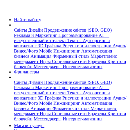
Найти работу
Сайты
Дизайн
Продвижение сайтов (SEO, GEO)
Реклама и Маркетинг
Программирование
AI —
искусственный интеллект
Тексты
Аутсорсинг и
консалтинг
3D Графика
Рисунки и иллюстрации
Аудио/
Видео/Фото
Mobile
Инжиниринг
Автоматизация
бизнеса
Анимация
Фирменный стиль
Маркетплейс
менеджмент
Игры
Социальные сети
Браузеры
Крипто и
блокчейн
Мессенджеры
Интернет-магазины
Фрилансеры
Сайты
Дизайн
Продвижение сайтов (SEO, GEO)
Реклама и Маркетинг
Программирование
AI —
искусственный интеллект
Тексты
Аутсорсинг и
консалтинг
3D Графика
Рисунки и иллюстрации
Аудио/
Видео/Фото
Mobile
Инжиниринг
Автоматизация
бизнеса
Анимация
Фирменный стиль
Маркетплейс
менеджмент
Игры
Социальные сети
Браузеры
Крипто и
блокчейн
Мессенджеры
Интернет-магазины
Магазин услуг