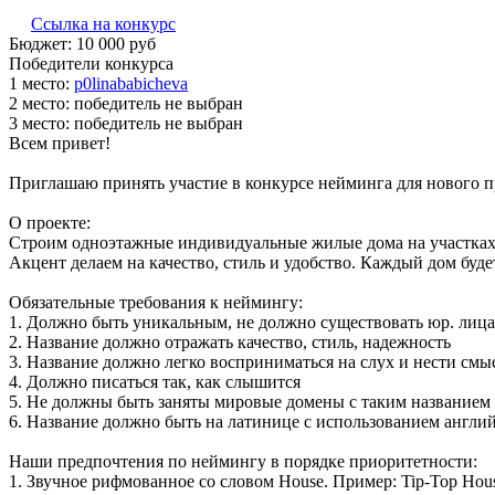
Ссылка на конкурс
Бюджет:
10 000
руб
Победители конкурса
1 место:
p­0li­naba­bic­he­va
2 место:
победитель не выбран
3 место:
победитель не выбран
Всем привет!
Приглашаю принять участие в конкурсе нейминга для нового про
О проекте:
Строим одноэтажные индивидуальные жилые дома на участках
Акцент делаем на качество, стиль и удобство. Каждый дом бу
Обязательные требования к неймингу:
1. Должно быть уникальным, не должно существовать юр. лица
2. Название должно отражать качество, стиль, надежность
3. Название должно легко восприниматься на слух и нести см
4. Должно писаться так, как слышится
5. Не должны быть заняты мировые домены с таким названием
6. Название должно быть на латинице с использованием англи
Наши предпочтения по неймингу в порядке приоритетности:
1. Звучное рифмованное со словом House. Пример: Tip-Top Ho