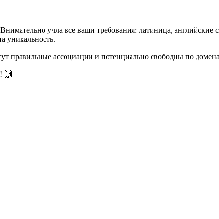
нимательно учла все ваши требования: латиница, английские сло
на уникальность.
есут правильные ассоциации и потенциально свободны по домена
! 🙌