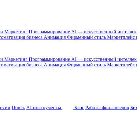
 и Маркетинг
Программирование
AI — искусственный интелле
оматизация бизнеса
Анимация
Фирменный стиль
Маркетплейс
 и Маркетинг
Программирование
AI — искусственный интелле
оматизация бизнеса
Анимация
Фирменный стиль
Маркетплейс
ансии
Поиск
AI-инструменты
Блог
Работы фрилансеров
Бе