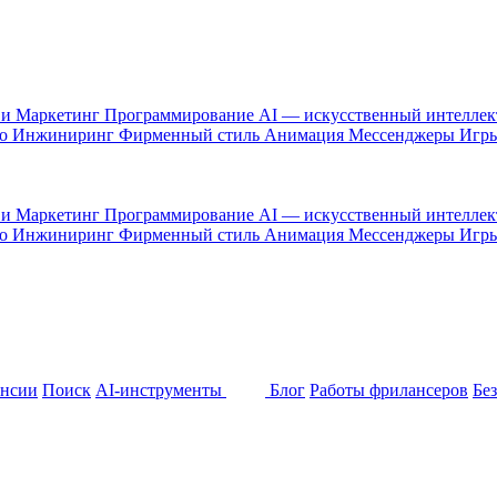
 и Маркетинг
Программирование
AI — искусственный интелле
то
Инжиниринг
Фирменный стиль
Анимация
Мессенджеры
Игр
 и Маркетинг
Программирование
AI — искусственный интелле
то
Инжиниринг
Фирменный стиль
Анимация
Мессенджеры
Игр
ансии
Поиск
AI-инструменты
Блог
Работы фрилансеров
Бе