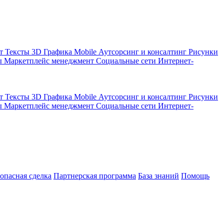
кт
Тексты
3D Графика
Mobile
Аутсорсинг и консалтинг
Рисунки
ы
Маркетплейс менеджмент
Социальные сети
Интернет-
кт
Тексты
3D Графика
Mobile
Аутсорсинг и консалтинг
Рисунки
ы
Маркетплейс менеджмент
Социальные сети
Интернет-
зопасная сделка
Партнерская программа
База знаний
Помощь