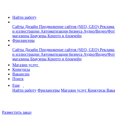
Найти работу
Сайты
Дизайн
Продвижение сайтов (SEO, GEO)
Реклама
и иллюстрации
Автоматизация бизнеса
Аудио/Видео/Фо
магазины
Браузеры
Крипто и блокчейн
Фрилансеры
Сайты
Дизайн
Продвижение сайтов (SEO, GEO)
Реклама
и иллюстрации
Автоматизация бизнеса
Аудио/Видео/Фо
магазины
Браузеры
Крипто и блокчейн
Магазин услуг
Конкурсы
Вакансии
Поиск
Еще
Найти работу
Фрилансеры
Магазин услуг
Конкурсы
Вак
Разместить заказ