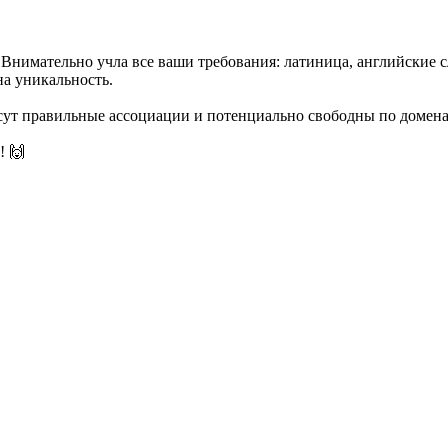
нимательно учла все ваши требования: латиница, английские сло
на уникальность.
есут правильные ассоциации и потенциально свободны по домена
! 🙌