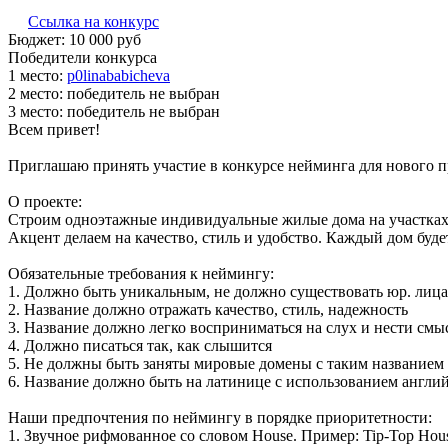
Ссылка на конкурс
Бюджет:
10 000
руб
Победители конкурса
1 место:
p­0li­naba­bic­he­va
2 место:
победитель не выбран
3 место:
победитель не выбран
Всем привет!
Приглашаю принять участие в конкурсе нейминга для нового про
О проекте:
Строим одноэтажные индивидуальные жилые дома на участках
Акцент делаем на качество, стиль и удобство. Каждый дом бу
Обязательные требования к неймингу:
1. Должно быть уникальным, не должно существовать юр. лица
2. Название должно отражать качество, стиль, надежность
3. Название должно легко восприниматься на слух и нести см
4. Должно писаться так, как слышится
5. Не должны быть заняты мировые домены с таким названием
6. Название должно быть на латинице с использованием англи
Наши предпочтения по неймингу в порядке приоритетности:
1. Звучное рифмованное со словом House. Пример: Tip-Top Ho