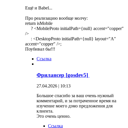
Ещё и Babel...
Про реализацию вообще молчу:
return isMobile
? <MobileProto initialPath={null} accent="copper"
/>
: <DesktopProto initialPath={null} layout="A"
accent="copper" />;
Поубивал бы!!!
Ссылка
Фрилансер [gosdev5]
27.04.2026 | 10:13
Большое спасибо за ваш очень нужный
комментарий, и за потраченное время на
изучение моего дэмо предложения для
клиента.
Это очень ценно.
Ссылка