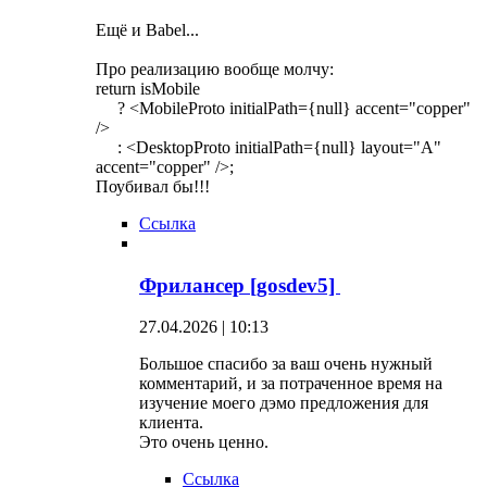
Ещё и Babel...
Про реализацию вообще молчу:
return isMobile
? <MobileProto initialPath={null} accent="copper"
/>
: <DesktopProto initialPath={null} layout="A"
accent="copper" />;
Поубивал бы!!!
Ссылка
Фрилансер [gosdev5]
27.04.2026 | 10:13
Большое спасибо за ваш очень нужный
комментарий, и за потраченное время на
изучение моего дэмо предложения для
клиента.
Это очень ценно.
Ссылка